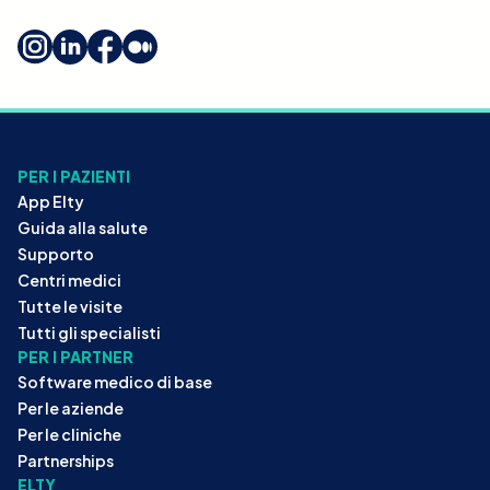
PER I PAZIENTI
App Elty
Guida alla salute
Supporto
Centri medici
Tutte le visite
Tutti gli specialisti
PER I PARTNER
Software medico di base
Per le aziende
Per le cliniche
Partnerships
ELTY