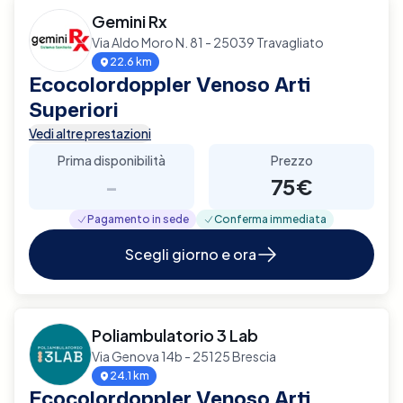
Gemini Rx
Via Aldo Moro N. 81 - 25039 Travagliato
22.6 km
Ecocolordoppler Venoso Arti
Superiori
Vedi altre prestazioni
Prima disponibilità
Prezzo
-
75€
Pagamento in sede
Conferma immediata
Scegli giorno e ora
Poliambulatorio 3 Lab
Via Genova 14b - 25125 Brescia
24.1 km
Ecocolordoppler Venoso Arti