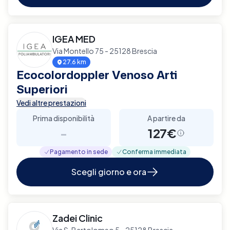
IGEA MED
Via Montello 75 - 25128 Brescia
27.6 km
Ecocolordoppler Venoso Arti
Superiori
Vedi altre prestazioni
Prima disponibilità
A partire da
-
127€
Pagamento in sede
Conferma immediata
Scegli giorno e ora
Zadei Clinic
Via S. Bartolomeo 5 - 25128 Brescia