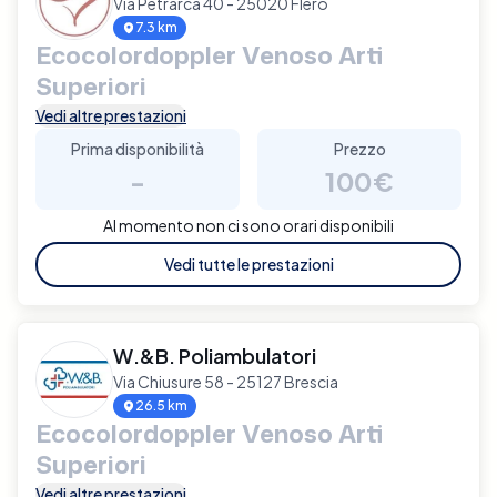
Via Petrarca 40 - 25020 Flero
7.3 km
Ecocolordoppler Venoso Arti
Superiori
Vedi altre prestazioni
Prima disponibilità
Prezzo
-
100€
Al momento non ci sono orari disponibili
Vedi tutte le prestazioni
W.&B. Poliambulatori
Via Chiusure 58 - 25127 Brescia
26.5 km
Ecocolordoppler Venoso Arti
Superiori
Vedi altre prestazioni