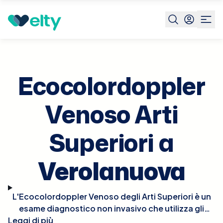
Prenota visita
Ecocolordoppler Venoso Arti Superiori
Ve
Ecocolordoppler
Venoso Arti
Superiori a
Verolanuova
L'Ecocolordoppler Venoso degli Arti Superiori è un
esame diagnostico non invasivo che utilizza gli
Leggi di più
ultrasuoni per esaminare il flusso sanguigno nelle