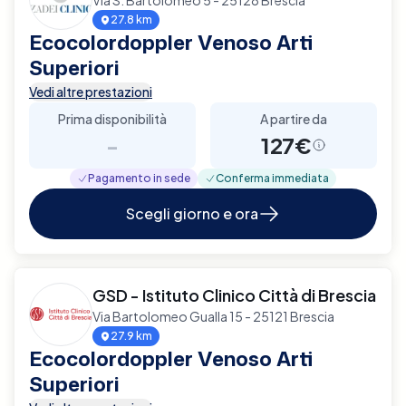
27.8 km
Ecocolordoppler Venoso Arti
Superiori
Vedi altre prestazioni
Prima disponibilità
A partire da
-
127€
Pagamento in sede
Conferma immediata
Scegli giorno e ora
GSD - Istituto Clinico Città di Brescia
Via Bartolomeo Gualla 15 - 25121 Brescia
27.9 km
Ecocolordoppler Venoso Arti
Superiori