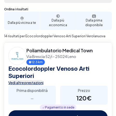
Ecocolordoppler Venoso degli Arti Superiori a
Verolanuova e scopri il comfort di gestire la tua
Sono stati trovati 14 risultati
Ordina i risultati
salute con efficienza e praticità.
Dalla più
Dalla prima
Dalla più vicina a te
economica
disponibile
14 risultati per Ecocolordoppler Venoso Arti Superiori Verolanuova
Poliambulatorio Medical Town
Via Brescia 52/i - 25024 Leno
12.3 km
Ecocolordoppler Venoso Arti
Superiori
Vedi altre prestazioni
Prima disponibilità
Prezzo
-
120€
Pagamento in sede