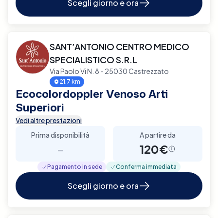
Scegli giorno e ora
SANT’ANTONIO CENTRO MEDICO
SPECIALISTICO S.R.L
Via Paolo Vi N. 8 - 25030 Castrezzato
21.7 km
Ecocolordoppler Venoso Arti
Superiori
Vedi altre prestazioni
Prima disponibilità
A partire da
-
120€
Pagamento in sede
Conferma immediata
Scegli giorno e ora