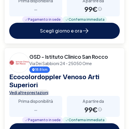
Prima disponibilità
A partire da
-
99€
Pagamento in sede
Conferma immediata
Scegli giorno e ora
GSD - Istituto Clinico San Rocco
Via Dei Sabbioni 24 - 25050 Ome
18.8 km
Ecocolordoppler Venoso Arti
Superiori
Vedi altre prestazioni
Prima disponibilità
A partire da
-
99€
Pagamento in sede
Conferma immediata