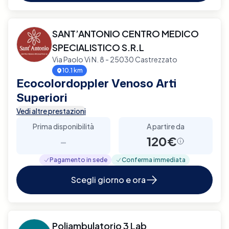
SANT’ANTONIO CENTRO MEDICO
SPECIALISTICO S.R.L
Via Paolo Vi N. 8 - 25030 Castrezzato
10.1 km
Ecocolordoppler Venoso Arti
Superiori
Vedi altre prestazioni
Prima disponibilità
A partire da
-
120€
Pagamento in sede
Conferma immediata
Scegli giorno e ora
Poliambulatorio 3 Lab