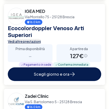
IGEA MED
Via Montello 75 - 25128 Brescia
16.0 km
Ecocolordoppler Venoso Arti
Superiori
Vedi altre prestazioni
Prima disponibilità
A partire da
-
127€
Pagamento in sede
Conferma immediata
Scegli giorno e ora
Zadei Clinic
Via S. Bartolomeo 5 - 25128 Brescia
16.0 km