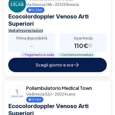
Via Genova 14b - 25125 Brescia
12.2 km
Ecocolordoppler Venoso Arti
Superiori
Vedi altre prestazioni
Prima disponibilità
A partire da
-
110€
Pagamento in sede
Conferma immediata
Scegli giorno e ora
Poliambulatorio Medical Town
Via Brescia 52/i - 25024 Leno
13.1 km
Ecocolordoppler Venoso Arti
Superiori