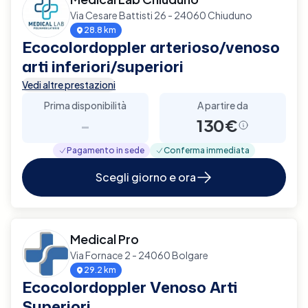
Via Cesare Battisti 26 - 24060 Chiuduno
28.8 km
Ecocolordoppler arterioso/venoso
arti inferiori/superiori
Vedi altre prestazioni
Prima disponibilità
A partire da
-
130€
Pagamento in sede
Conferma immediata
Scegli giorno e ora
Medical Pro
Via Fornace 2 - 24060 Bolgare
29.2 km
Ecocolordoppler Venoso Arti
Superiori