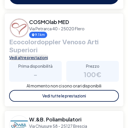
COSMOlab MED
Via Petrarca 40 - 25020 Flero
9.1 km
Ecocolordoppler Venoso Arti
Superiori
Vedi altre prestazioni
Prima disponibilità
Prezzo
-
100€
Al momento non ci sono orari disponibili
Vedi tutte le prestazioni
W.&B. Poliambulatori
Via Chiusure 58 - 25127 Brescia