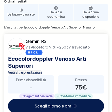
Ecocolordoppler Venoso degli Arti Superiori a
Sono stati trovati 17 risultati
Ordina i risultati
Mairano e scopri il comfort di gestire la tua salute
con efficienza e praticità.
Dalla più
Dalla prima
Dalla più vicina a te
economica
disponibile
17 risultati per Ecocolordoppler Venoso Arti Superiori Mairano
Gemini Rx
Via Aldo Moro N. 81 - 25039 Travagliato
9.0 km
Ecocolordoppler Venoso Arti
Superiori
Vedi altre prestazioni
Prima disponibilità
Prezzo
-
75€
Pagamento in sede
Conferma immediata
Scegli giorno e ora