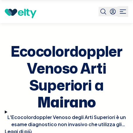
Prenota visita
Ecocolordoppler Venoso Arti Superiori
Ma
Ecocolordoppler
Venoso Arti
Superiori a
Mairano
L'Ecocolordoppler Venoso degli Arti Superiori è un
esame diagnostico non invasivo che utilizza gli
Leggi di più
ultrasuoni per esaminare il flusso sanguigno nelle