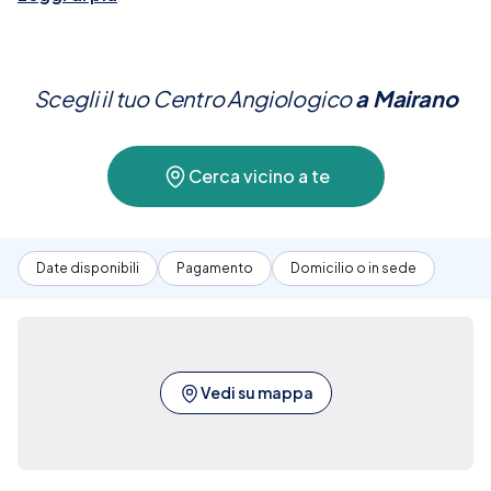
vene delle braccia. Questa procedura è cruciale per
identificare eventuali ostruzioni o anomalie
vascolari, come trombosi venosa profonda. Non
Scegli il tuo Centro Angiologico
a
Mairano
sono necessarie preparazioni speciali per
sottoporsi a questo esame, tuttavia si consiglia di
indossare abiti comodi che facilitino l'accesso alle
Cerca vicino a te
zone interessate.A Mairano, Elty offre una soluzione
semplice e diretta per la prenotazione
dell'Ecocolordoppler Venoso degli Arti Superiori. La
nostra piattaforma ti permette di confrontare le
Date disponibili
Pagamento
Domicilio o in sede
opzioni disponibili nelle cliniche convenzionate,
aiutandoti a trovare la posizione più conveniente e
al miglior prezzo. Forniamo tutte le informazioni
necessarie per assicurarti una scelta ben informata,
basata sulla disponibilità, ubicazione e costi. Con
Vedi su mappa
Elty, la ricerca e la prenotazione di questo
importante esame diventano un processo facile e
veloce. Prenota ora il tuo appuntamento per un