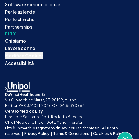
Software medico di base
Per le aziende
Per le cliniche
Partnerships
ELTY
Chi siamo
Lavora con noi
Modifica Cookies
Accessibilità
DaVinci Healthcare Srl
Via Gioacchino Murat, 23, 20159, Milano
Partita IVA 03740811207 e CF 10435390967
Centro Medico Elty
Direttore Sanitario: Dott. Rodolfo Buccico
Chief Medical Officer: Dott. Mario Improta
Elty è un marchio registrato di: DaVinci Healthcare Srl | All rights 
reserved
|
Privacy Policy
|
Terms & Conditions
|
Cookies & Policy