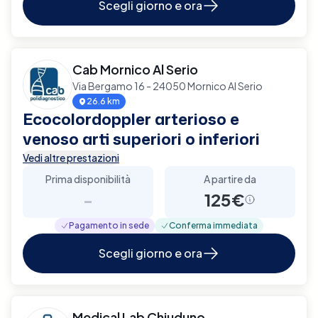
Scegli giorno e ora
Cab Mornico Al Serio
Via Bergamo 16 - 24050 Mornico Al Serio
26.6 km
Ecocolordoppler arterioso e
venoso arti superiori o inferiori
Vedi altre prestazioni
Prima disponibilità
A partire da
-
125€
Pagamento in sede
Conferma immediata
Scegli giorno e ora
Medical Lab Chiuduno