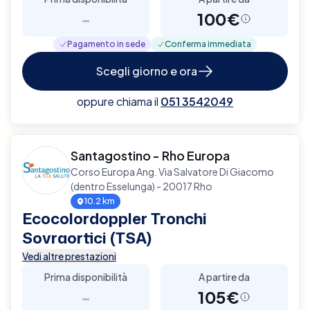
-
100€
Pagamento in sede
Conferma immediata
Scegli giorno e ora
oppure chiama il
051 3542049
Santagostino - Rho Europa
Corso Europa Ang. Via Salvatore Di Giacomo
(dentro Esselunga) - 20017 Rho
10.2 km
Ecocolordoppler Tronchi
Sovraortici (TSA)
Vedi altre prestazioni
Prima disponibilità
A partire da
-
105€