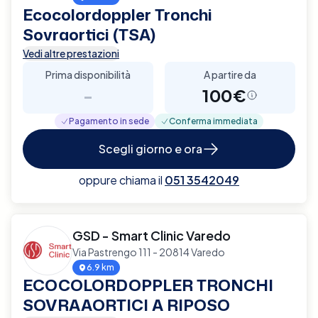
Ecocolordoppler Tronchi
Sovraortici (TSA)
Vedi altre prestazioni
Prima disponibilità
A partire da
-
100€
Pagamento in sede
Conferma immediata
Scegli giorno e ora
oppure chiama il
051 3542049
GSD - Smart Clinic Varedo
Via Pastrengo 111 - 20814 Varedo
6.9 km
ECOCOLORDOPPLER TRONCHI
SOVRAAORTICI A RIPOSO