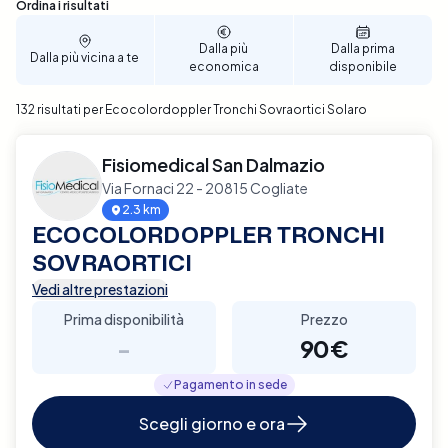
tua prestazione sanitaria diventa un processo
Sono stati trovati 132 risultati
Ordina i risultati
semplice e veloce. Assicurati il tuo appuntamento
per un Ecocolordoppler dei Tronchi Sovraortici a
Dalla più
Dalla prima
Dalla più vicina a te
economica
disponibile
Solaro con solo pochi clic. Prenota ora e scopri la
comodità di gestire la tua salute con Elty.
132 risultati per Ecocolordoppler Tronchi Sovraortici Solaro
Fisiomedical San Dalmazio
Via Fornaci 22 - 20815 Cogliate
2.3 km
ECOCOLORDOPPLER TRONCHI
SOVRAORTICI
Vedi altre prestazioni
Prima disponibilità
Prezzo
-
90€
Pagamento in sede
Scegli giorno e ora