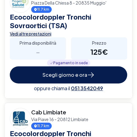
Piazza Della Chiesa 8 - 20835 Muggio'
11.7 km
Ecocolordoppler Tronchi
Sovraortici (TSA)
Vedi altre prestazioni
Prima disponibilità
Prezzo
-
125€
Pagamento in sede
Scegli giorno e ora
oppure chiama il
051 3542049
Cab Limbiate
Via Piave 16 - 20812 Limbiate
11.7 km
Ecocolordoppler Tronchi