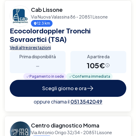
Cab Lissone
Via Nuova Valassina 86 - 20851 Lissone
12.3 km
Ecocolordoppler Tronchi
Sovraortici (TSA)
Vedi altre prestazioni
Prima disponibilità
A partire da
-
105€
Pagamento in sede
Conferma immediata
Scegli giorno e ora
oppure chiama il
051 3542049
Centro diagnostico Moma
Via Antonio Origo 32/34 - 20851 Lissone