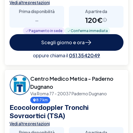
Vedi altre prestazioni
Prima disponibilità
A partire da
-
120€
Pagamento in sede
Conferma immediata
Scegli giorno e ora
oppure chiama il
051 3542049
Centro Medico Metica - Paderno
Dugnano
Via Roma 77 - 20037 Paderno Dugnano
8.7 km
Ecocolordoppler Tronchi
Sovraortici (TSA)
Vedi altre prestazioni
Prima disponibilità
A partire da