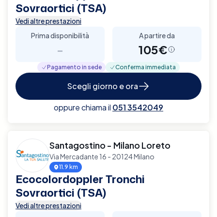
Sovraortici (TSA)
Vedi altre prestazioni
Prima disponibilità
A partire da
-
105€
Pagamento in sede
Conferma immediata
Scegli giorno e ora
oppure chiama il
051 3542049
Santagostino - Milano Loreto
Via Mercadante 16 - 20124 Milano
11.9 km
Ecocolordoppler Tronchi
Sovraortici (TSA)
Vedi altre prestazioni