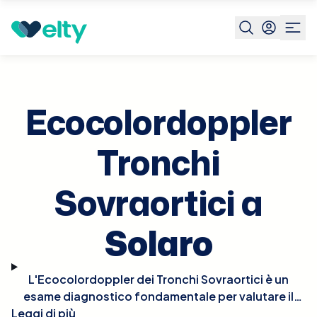
Prenota visita
Ecocolordoppler Tronchi Sovraortici
Sola
Ecocolordoppler
Tronchi
Sovraortici a
Solaro
L'Ecocolordoppler dei Tronchi Sovraortici è un
esame diagnostico fondamentale per valutare il
Leggi di più
flusso sanguigno nelle arterie che irradiano sangue