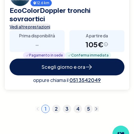
12.6 km
EcoColorDoppler tronchi
sovraortici
Vedi altre prestazioni
Prima disponibilità
A partire da
-
105€
Pagamento in sede
Conferma immediata
Scegli giorno e ora
oppure chiama il
051 3542049
1
2
3
4
5