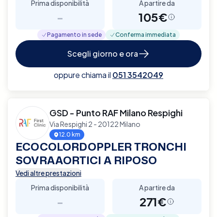
Prima disponibilità
A partire da
-
105€
Pagamento in sede
Conferma immediata
Scegli giorno e ora
oppure chiama il
051 3542049
GSD - Punto RAF Milano Respighi
Via Respighi 2 - 20122 Milano
12.0 km
ECOCOLORDOPPLER TRONCHI
SOVRAAORTICI A RIPOSO
Vedi altre prestazioni
Prima disponibilità
A partire da
-
271€