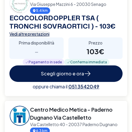
Via Giuseppe Mazzini 6 - 20030 Senago
5.4 km
ECOCOLORDOPPLER TSA (
TRONCHI SOVRAORTICI ) - 103€
Vedi altre prestazioni
Prima disponibilità
Prezzo
-
103€
Pagamento in sede
Conferma immediata
Scegli giorno e ora
oppure chiama il
051 3542049
Centro Medico Metica - Paderno
Dugnano Via Castelletto
Via Castelletto 40 - 20037 Paderno Dugnano
6.3 km