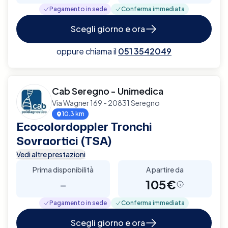
Pagamento in sede
Conferma immediata
Scegli giorno e ora
oppure chiama il
051 3542049
Cab Seregno - Unimedica
Via Wagner 169 - 20831 Seregno
10.3 km
Ecocolordoppler Tronchi
Sovraortici (TSA)
Vedi altre prestazioni
Prima disponibilità
A partire da
-
105€
Pagamento in sede
Conferma immediata
Scegli giorno e ora