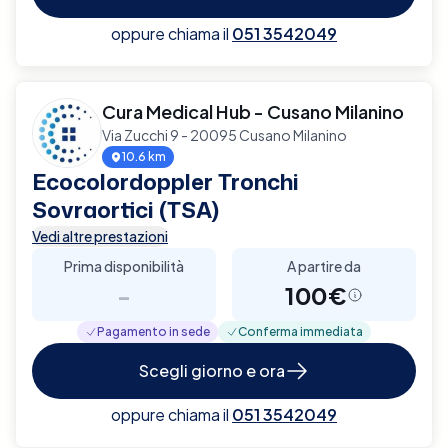
oppure chiama il
051 3542049
Cura Medical Hub - Cusano Milanino
Via Zucchi 9 - 20095 Cusano Milanino
10.6 km
Ecocolordoppler Tronchi
Sovraortici (TSA)
Vedi altre prestazioni
Prima disponibilità
A partire da
-
100€
Pagamento in sede
Conferma immediata
Scegli giorno e ora
oppure chiama il
051 3542049