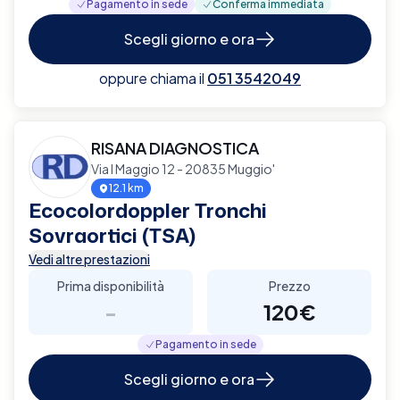
Pagamento in sede
Conferma immediata
Scegli giorno e ora
oppure chiama il
051 3542049
RISANA DIAGNOSTICA
Via I Maggio 12 - 20835 Muggio'
12.1 km
Ecocolordoppler Tronchi
Sovraortici (TSA)
Vedi altre prestazioni
Prima disponibilità
Prezzo
-
120€
Pagamento in sede
Scegli giorno e ora