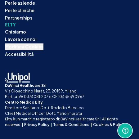
Per le aziende
Per le cliniche
Partnerships
ELTY
Chi siamo
Lavora con noi
Modifica Cookies
Accessibilità
DaVinci Healthcare Srl
Via Gioacchino Murat, 23, 20159, Milano
Partita IVA 03740811207 e CF 10435390967
Centro Medico Elty
Direttore Sanitario: Dott. Rodolfo Buccico
Chief Medical Officer: Dott. Mario Improta
Elty è un marchio registrato di: DaVinci Healthcare Srl | All rights 
reserved
|
Privacy Policy
|
Terms & Conditions
|
Cookies & Policy