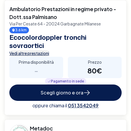
Ambulatorio Prestazioni in regime privato -
Dott.ssa Palmisano
Via Per Cesate 64 - 20024 Garbagnate Milanese
3.6 km
Ecocolordoppler tronchi
sovraortici
Vedi altre prestazioni
Prima disponibilità
Prezzo
-
80€
Pagamento in sede
Scegli giorno e ora
oppure chiama il
051 3542049
Metadoc