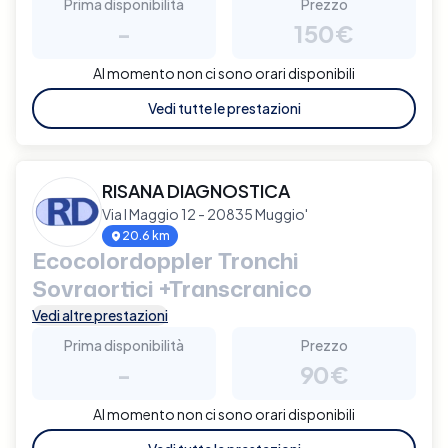
Prima disponibilità
Prezzo
-
150€
Al momento non ci sono orari disponibili
Vedi tutte le prestazioni
RISANA DIAGNOSTICA
Via I Maggio 12 - 20835 Muggio'
20.6 km
Ecocolordoppler Tronchi
Sovraortici +Transcranico
Vedi altre prestazioni
Prima disponibilità
Prezzo
-
90€
Al momento non ci sono orari disponibili