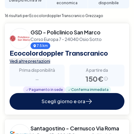
Dalla più vicina a te
economica
disponibile
16 risultati per Ecocolordoppler Transcranico Grezzago
GSD - Policlinico San Marco
Corso Europa 7 - 24040 Osio Sotto
7.5 km
Ecocolordoppler Transcranico
Vedi altre prestazioni
Prima disponibilità
A partire da
-
150€
Pagamento in sede
Conferma immediata
Scegli giorno e ora
Santagostino - Cernusco Via Roma