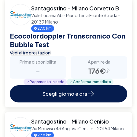
Santagostino - Milano Corvetto B
Viale Lucania 6b - Piano Terra Fronte Strada -
20139 Milano
27.0 km
Ecocolordoppler Transcranico Con
Bubble Test
Vedi altre prestazioni
Prima disponibilità
A partire da
-
176€
Pagamento in sede
Conferma immediata
Scegli giorno e ora
Santagostino - Milano Cenisio
Via Monviso 43 Ang. Via Cenisio - 20154 Milano
27.8 km