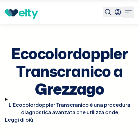
Prenota visita
Ecocolordoppler Transcranico
Grezzago
Ecocolordoppler
Transcranico a
Grezzago
L'Ecocolordoppler Transcranico è una procedura
diagnostica avanzata che utilizza onde
Leggi di più
ultrasoniche per valutare il flusso sanguigno nelle
arterie e vene del cervello. Questo esame non
invasivo è particolarmente utile per monitorare le