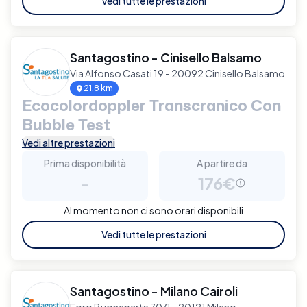
Vedi tutte le prestazioni
Santagostino - Cinisello Balsamo
Via Alfonso Casati 19 - 20092 Cinisello Balsamo
21.8 km
Ecocolordoppler Transcranico Con
Bubble Test
Vedi altre prestazioni
Prima disponibilità
A partire da
-
176€
Al momento non ci sono orari disponibili
Vedi tutte le prestazioni
Santagostino - Milano Cairoli
Foro Buonaparte 70/1 - 20121 Milano