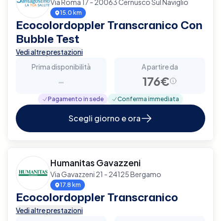
Via Roma 17 - 20063 Cernusco Sul Naviglio
15.0 km
Ecocolordoppler Transcranico Con
Bubble Test
Vedi altre prestazioni
Prima disponibilità
A partire da
-
176€
Pagamento in sede
Conferma immediata
Scegli giorno e ora
Humanitas Gavazzeni
Via Gavazzeni 21 - 24125 Bergamo
17.8 km
Ecocolordoppler Transcranico
Vedi altre prestazioni