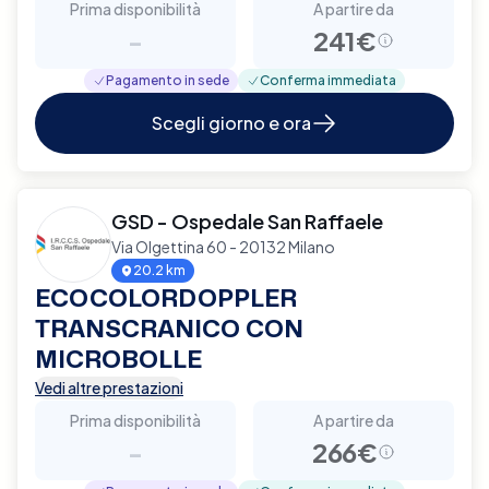
Prima disponibilità
A partire da
-
241€
Pagamento in sede
Conferma immediata
Scegli giorno e ora
GSD - Ospedale San Raffaele
Via Olgettina 60 - 20132 Milano
20.2 km
ECOCOLORDOPPLER
TRANSCRANICO CON
MICROBOLLE
Vedi altre prestazioni
Prima disponibilità
A partire da
-
266€