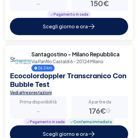
-
150€
Pagamento in sede
Scegli giorno e ora
Santagostino - Milano Repubblica
Via Panfilo Castaldi 6 - 20124 Milano
26.3 km
Ecocolordoppler Transcranico Con
Bubble Test
Vedi altre prestazioni
Prima disponibilità
A partire da
-
176€
Pagamento in sede
Conferma immediata
Scegli giorno e ora