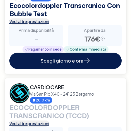
Ecocolordoppler Transcranico Con
Bubble Test
Vedi altre prestazioni
Prima disponibilità
A partire da
-
176€
Pagamento in sede
Conferma immediata
Scegli giorno e ora
CARDIOCARE
Via San Pio X 40 - 24125 Bergamo
20.0 km
ECOCOLORDOPPLER
TRANSCRANICO (TCCD)
Vedi altre prestazioni