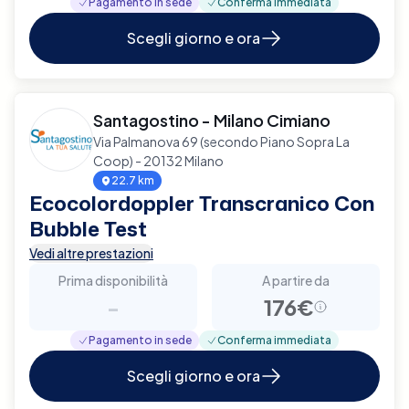
Pagamento in sede
Conferma immediata
Scegli giorno e ora
Santagostino - Milano Cimiano
Via Palmanova 69 (secondo Piano Sopra La
Coop) - 20132 Milano
22.7 km
Ecocolordoppler Transcranico Con
Bubble Test
Vedi altre prestazioni
Prima disponibilità
A partire da
-
176€
Pagamento in sede
Conferma immediata
Scegli giorno e ora