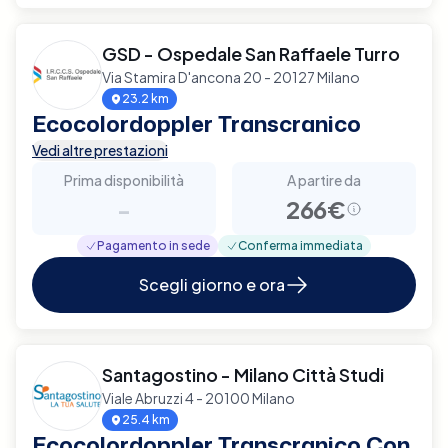
GSD - Ospedale San Raffaele Turro
Via Stamira D'ancona 20 - 20127 Milano
23.2 km
Ecocolordoppler Transcranico
Vedi altre prestazioni
Prima disponibilità
A partire da
-
266€
Pagamento in sede
Conferma immediata
Scegli giorno e ora
Santagostino - Milano Città Studi
Viale Abruzzi 4 - 20100 Milano
25.4 km
Ecocolordoppler Transcranico Con