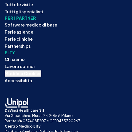
Tutte le visite
Tutti gli specialisti
PER I PARTNER
Software medico di base
Per le aziende
Per le cliniche
Partnerships
ELTY
Chi siamo
Lavora con noi
Modifica Cookies
Accessibilità
DaVinci Healthcare Srl
Via Gioacchino Murat, 23, 20159, Milano
Partita IVA 03740811207 e CF 10435390967
Centro Medico Elty
Direttore Sanitario: Dott. Rodolfo Buccico