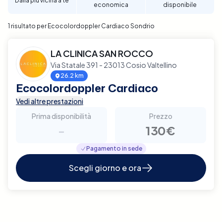
Dalla più vicina a te
economica
disponibile
affidabile e di qualità.
1 risultato per Ecocolordoppler Cardiaco Sondrio
LA CLINICA SAN ROCCO
Via Statale 391 - 23013 Cosio Valtellino
26.2 km
Ecocolordoppler Cardiaco
Vedi altre prestazioni
Prima disponibilità
Prezzo
-
130€
Pagamento in sede
Scegli giorno e ora