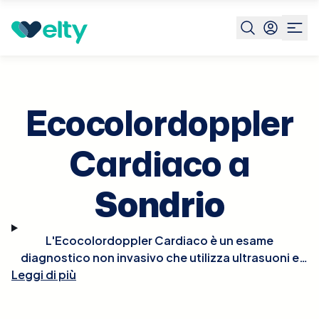
Prenota visita
Ecocolordoppler Cardiaco
Sondrio
Ecocolordoppler
Cardiaco a
Sondrio
L'Ecocolordoppler Cardiaco è un esame
diagnostico non invasivo che utilizza ultrasuoni e
tecnologia Doppler per visualizzare in tempo reale le
Leggi di più
strutture e la funzionalità del cuore. Questo esame
permette di osservare il flusso del sangue