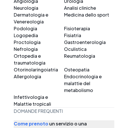
Angiologia
Urologia
Neurologia
Analisi cliniche
Dermatologia e
Medicina dello sport
Venereologia
Podologia
Fisioterapia
Logopedia
Fisiatria
Proctologia
Gastroenterologia
Nefrologia
Oculistica
Ortopedia e
Reumatologia
traumatologia
Otorinolaringoiatria
Osteopatia
Allergologia
Endocrinologia e
malattie del
metabolismo
Infettivologia e
Malattie tropicali
DOMANDE FREQUENTI
Come prenoto
un servizio o una