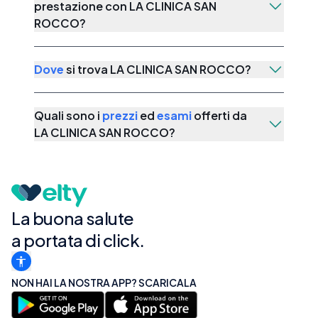
prestazione con
LA CLINICA SAN
ROCCO
?
Dove
si trova
LA CLINICA SAN ROCCO
?
Quali sono i
prezzi
ed
esami
offerti da
LA CLINICA SAN ROCCO
?
La buona salute
a portata di click.
NON HAI LA NOSTRA APP? SCARICALA