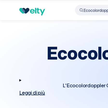
Prenota visita
Ecocolordoppler Cardiaco
Rott
Ecocol
L'Ecocolordoppler Ca
Leggi di più
tecnologia Doppler p
Questo esame permett
cardiache, rappresenta