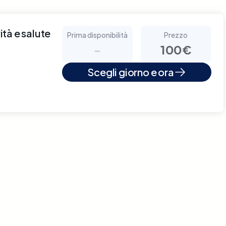
tà e salute
Prima disponibilità
Prezzo
-
100€
Scegli giorno e ora