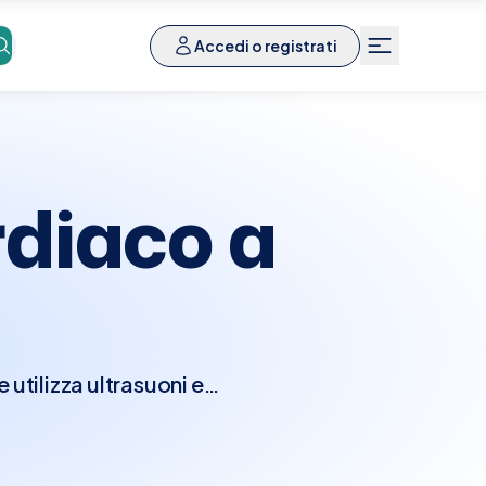
Accedi o registrati
diaco a
utilizza ultrasuoni e
nzionalità del cuore.
e camere e le valvole
seconda della direzione