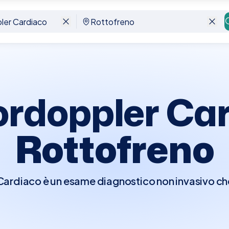
ofreno
ordoppler Car
Rottofreno
rdiaco è un esame diagnostico non invasivo che 
er visualizzare in tempo reale le strutture e la fu
e di osservare il flusso del sangue attraverso l
ndo il movimento del sangue in colori diversi a 