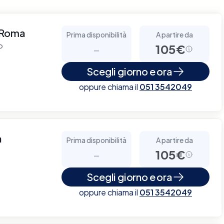
 Roma
Prima disponibilità
A partire da
o
-
105€
Scegli giorno e ora
oppure chiama il
051 3542049
a
Prima disponibilità
A partire da
-
105€
Scegli giorno e ora
oppure chiama il
051 3542049