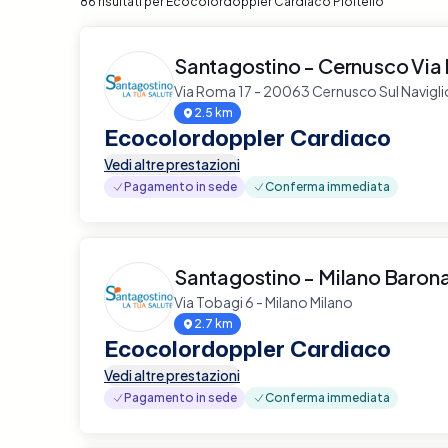
86 risultati per Ecocolordoppler Cardiaco Pioltello
Santagostino - Cernusco Via
Via Roma 17 - 20063 Cernusco Sul Navigli
2.5 km
Ecocolordoppler Cardiaco
Vedi altre prestazioni
Pagamento in sede
Conferma immediata
Santagostino - Milano Baron
Via Tobagi 6 - Milano Milano
2.7 km
Ecocolordoppler Cardiaco
Vedi altre prestazioni
Pagamento in sede
Conferma immediata