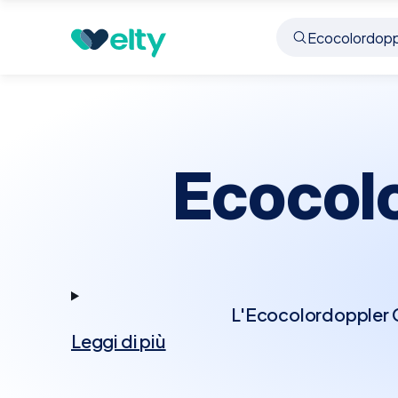
Prenota visita
Ecocolordoppler Cardiaco
Piolte
Ecocol
L'Ecocolordoppler Ca
Leggi di più
tecnologia Doppler p
Questo esame permett
cardiache, rappresenta