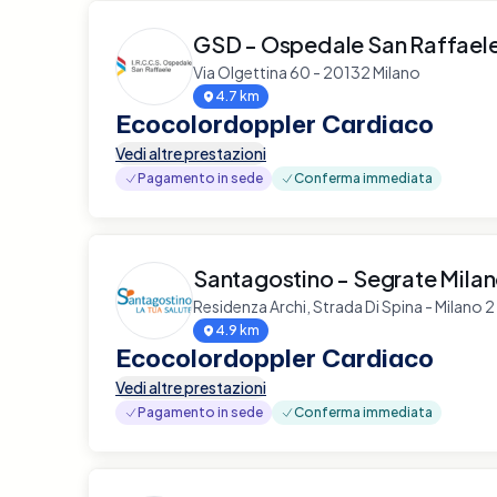
GSD - Ospedale San Raffael
Via Olgettina 60 - 20132 Milano
4.7 km
Ecocolordoppler Cardiaco
Vedi altre prestazioni
Pagamento in sede
Conferma immediata
Santagostino - Segrate Mila
Residenza Archi, Strada Di Spina - Milano
4.9 km
Ecocolordoppler Cardiaco
Vedi altre prestazioni
Pagamento in sede
Conferma immediata