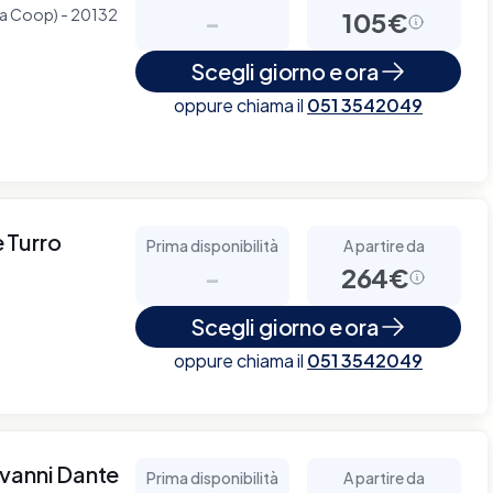
La Coop) - 20132
-
105€
Scegli giorno e ora
oppure chiama il
051 3542049
 Turro
Prima disponibilità
A partire da
-
264€
Scegli giorno e ora
oppure chiama il
051 3542049
ovanni Dante
Prima disponibilità
A partire da