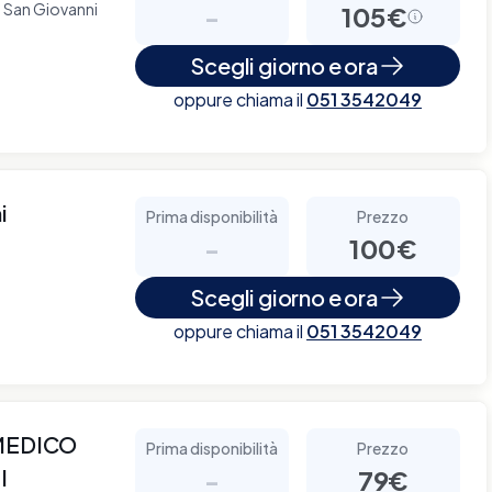
o San Giovanni
-
105€
Scegli giorno e ora
oppure chiama il
051 3542049
i
Prima disponibilità
Prezzo
-
100€
Scegli giorno e ora
oppure chiama il
051 3542049
MEDICO
Prima disponibilità
Prezzo
I
-
79€