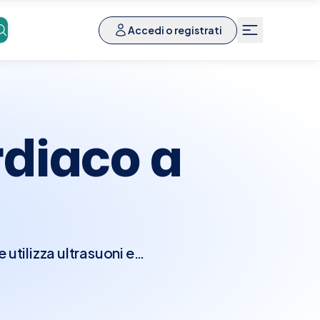
Accedi o registrati
diaco a
utilizza ultrasuoni e
nzionalità del cuore.
e camere e le valvole
seconda della direzione