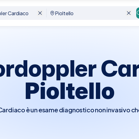
llo
ordoppler Car
Pioltello
rdiaco è un esame diagnostico non invasivo che 
er visualizzare in tempo reale le strutture e la fu
e di osservare il flusso del sangue attraverso l
ndo il movimento del sangue in colori diversi a 