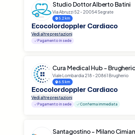
Studio Dottor Alberto Batini
Via Abruzzi 52 - 20054 Segrate
5.2 km
Ecocolordoppler Cardiaco
Vedi altre prestazioni
Pagamento in sede
Cura Medical Hub - Brugheri
Viale Lombardia 218 - 20861 Brugherio
6.5 km
Ecocolordoppler Cardiaco
Vedi altre prestazioni
Pagamento in sede
Conferma immediata
Santagostino - Milano Cimia