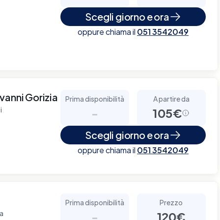
Scegli giorno e ora
oppure chiama il
051 3542049
vanni Gorizia
Prima disponibilità
A partire da
i
-
105€
Scegli giorno e ora
oppure chiama il
051 3542049
Prima disponibilità
Prezzo
za
-
120€