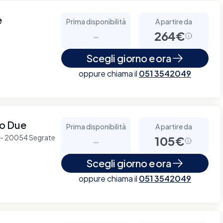
e
Prima disponibilità
A partire da
-
264€
Scegli giorno e ora
oppure chiama il
051 3542049
no Due
Prima disponibilità
A partire da
 2 - 20054 Segrate
-
105€
Scegli giorno e ora
oppure chiama il
051 3542049