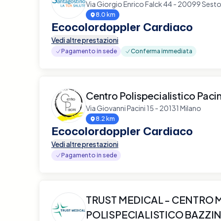
Via Giorgio Enrico Falck 44 - 20099 Sest
8.0 km
Ecocolordoppler Cardiaco
Vedi altre prestazioni
Pagamento in sede
Conferma immediata
Centro Polispecialistico Pacin
Via Giovanni Pacini 15 - 20131 Milano
8.2 km
Ecocolordoppler Cardiaco
Vedi altre prestazioni
Pagamento in sede
TRUST MEDICAL - CENTRO 
POLISPECIALISTICO BAZZIN