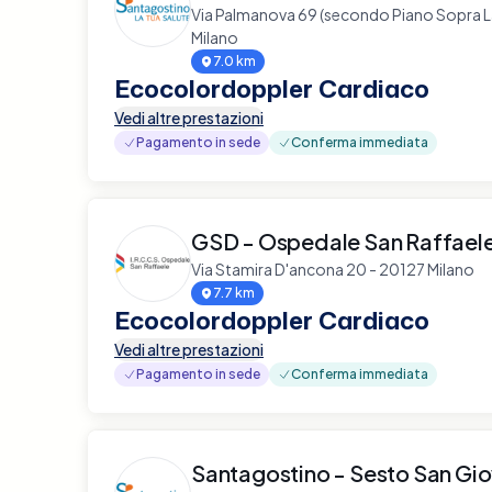
Via Palmanova 69 (secondo Piano Sopra 
Milano
7.0 km
Ecocolordoppler Cardiaco
Vedi altre prestazioni
Pagamento in sede
Conferma immediata
GSD - Ospedale San Raffaele
Via Stamira D'ancona 20 - 20127 Milano
7.7 km
Ecocolordoppler Cardiaco
Vedi altre prestazioni
Pagamento in sede
Conferma immediata
Santagostino - Sesto San Gi