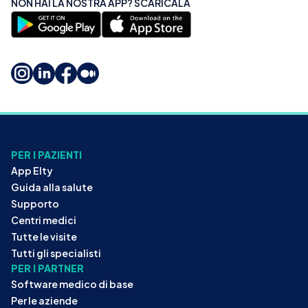
NON HAI LA NOSTRA APP? SCARICALA
PER I PAZIENTI
App Elty
Guida alla salute
Supporto
Centri medici
Tutte le visite
Tutti gli specialisti
PER I PARTNER
Software medico di base
Per le aziende