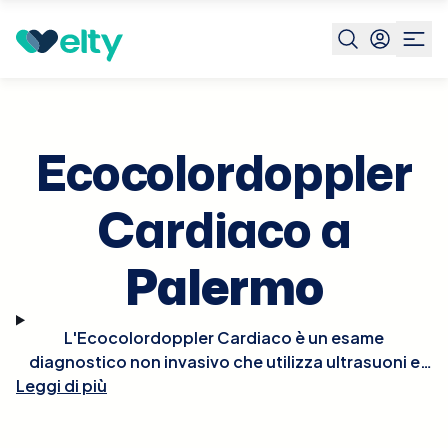
Prenota visita
Ecocolordoppler Cardiaco
Palermo
Ecocolordoppler
Cardiaco a
Palermo
L'Ecocolordoppler Cardiaco è un esame
diagnostico non invasivo che utilizza ultrasuoni e
tecnologia Doppler per visualizzare in tempo reale le
Leggi di più
strutture e la funzionalità del cuore. Questo esame
permette di osservare il flusso del sangue