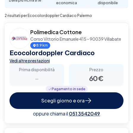
Dalla più vicina a te
economica
disponibile
affidabile e di qualità.
2 risultati per Ecocolordoppler Cardiaco Palermo
Polimedica Cottone
Corso Vittorio Emanuele 415 - 90039 Villabate
8.9 km
Ecocolordoppler Cardiaco
Vedi altre prestazioni
Prima disponibilità
Prezzo
-
60€
Pagamento in sede
Scegli giorno e ora
oppure chiama il
051 3542049