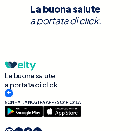
La buona salute
a portata di click.
La buona salute
a portata di click.
NON HAI LA NOSTRA APP? SCARICALA