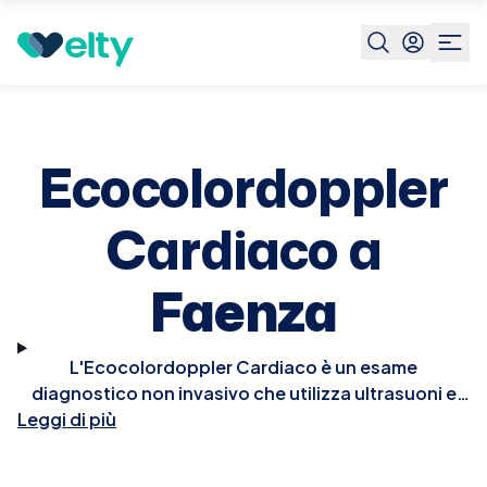
Prenota visita
Ecocolordoppler Cardiaco
Faenza
Ecocolordoppler
Cardiaco a
Faenza
L'Ecocolordoppler Cardiaco è un esame
diagnostico non invasivo che utilizza ultrasuoni e
tecnologia Doppler per visualizzare in tempo reale le
Leggi di più
strutture e la funzionalità del cuore. Questo esame
permette di osservare il flusso del sangue