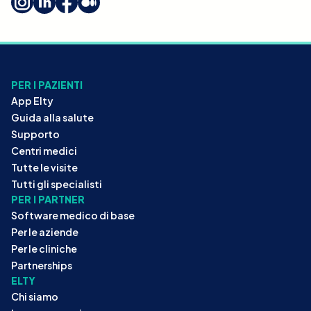
PER I PAZIENTI
App Elty
Guida alla salute
Supporto
Centri medici
Tutte le visite
Tutti gli specialisti
PER I PARTNER
Software medico di base
Per le aziende
Per le cliniche
Partnerships
ELTY
Chi siamo