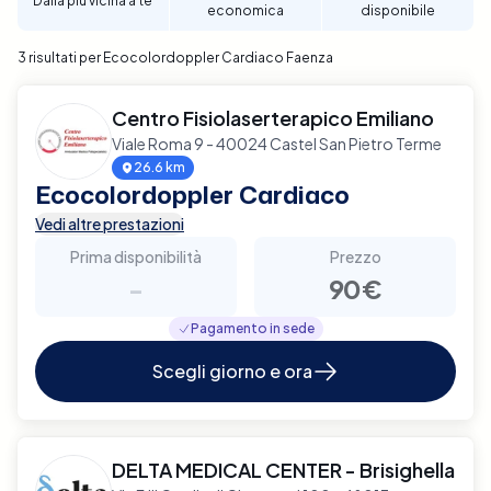
Dalla più vicina a te
economica
disponibile
affidabile e di qualità.
3 risultati per Ecocolordoppler Cardiaco Faenza
Centro Fisiolaserterapico Emiliano
Viale Roma 9 - 40024 Castel San Pietro Terme
26.6 km
Ecocolordoppler Cardiaco
Vedi altre prestazioni
Prima disponibilità
Prezzo
-
90€
Pagamento in sede
Scegli giorno e ora
DELTA MEDICAL CENTER - Brisighella