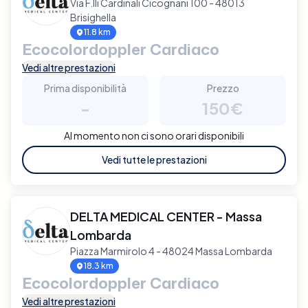
Via F.lli Cardinali Cicognani 100 - 48013
Brisighella
11.8 km
Ecocolordoppler Cardiaco
Vedi altre prestazioni
Prima disponibilità
Prezzo
-
150€
Al momento non ci sono orari disponibili
Vedi tutte le prestazioni
DELTA MEDICAL CENTER - Massa
Lombarda
Piazza Marmirolo 4 - 48024 Massa Lombarda
18.3 km
Ecocolordoppler Cardiaco
Vedi altre prestazioni