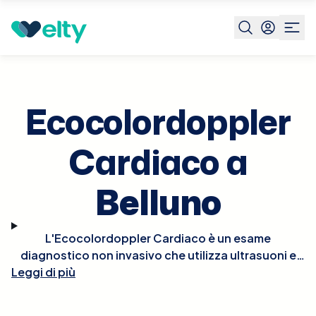
Prenota visita
Ecocolordoppler Cardiaco
Belluno
Ecocolordoppler
Cardiaco a
Belluno
L'Ecocolordoppler Cardiaco è un esame
diagnostico non invasivo che utilizza ultrasuoni e
tecnologia Doppler per visualizzare in tempo reale le
Leggi di più
strutture e la funzionalità del cuore. Questo esame
permette di osservare il flusso del sangue