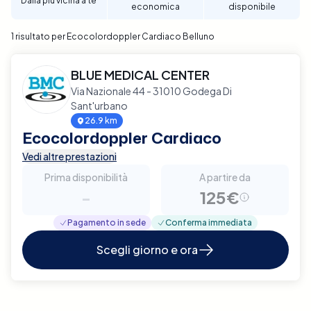
Dalla più vicina a te
economica
disponibile
affidabile e di qualità.
1 risultato per Ecocolordoppler Cardiaco Belluno
BLUE MEDICAL CENTER
Via Nazionale 44 - 31010 Godega Di
Sant'urbano
26.9 km
Ecocolordoppler Cardiaco
Vedi altre prestazioni
Prima disponibilità
A partire da
-
125€
Pagamento in sede
Conferma immediata
Scegli giorno e ora