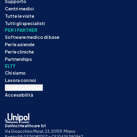
Supporto
Centri medici
Tutte le visite
Tutti gli specialisti
PER I PARTNER
Software medico di base
Per le aziende
Per le cliniche
Partnerships
ELTY
Chi siamo
Lavora con noi
Modifica Cookies
Accessibilità
DaVinci Healthcare Srl
Via Gioacchino Murat, 23, 20159, Milano
Partita IVA 03740811207 e CF 10435390967