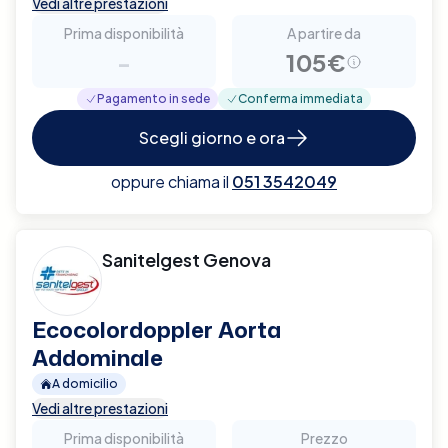
Vedi altre prestazioni
Prima disponibilità
A partire da
-
105€
Pagamento in sede
Conferma immediata
Scegli giorno e ora
oppure chiama il
051 3542049
Sanitelgest Genova
Ecocolordoppler Aorta
Addominale
A domicilio
Vedi altre prestazioni
Prima disponibilità
Prezzo