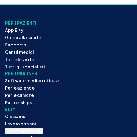
PER I PAZIENTI
App Elty
Guida alla salute
Supporto
Centri medici
Tutte le visite
Tutti gli specialisti
PER I PARTNER
Software medico di base
Per le aziende
Per le cliniche
Partnerships
ELTY
Chi siamo
Lavora con noi
Modifica Cookies