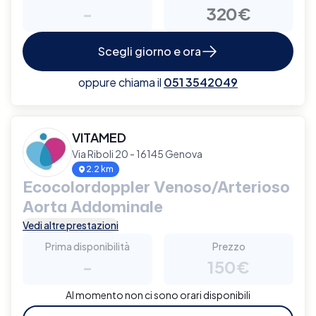
-
320€
Scegli giorno e ora
oppure chiama il
051 3542049
VITAMED
Via Riboli 20 - 16145 Genova
2.2 km
Ecocolordoppler Venoso/Arterioso
Aorta Addominale
Vedi altre prestazioni
Prima disponibilità
Prezzo
-
150€
Al momento non ci sono orari disponibili