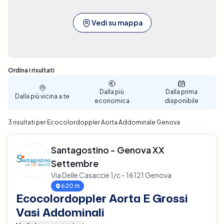
Vedi su mappa
Sono stati trovati 3 risultati
Ordina i risultati
Dalla più
Dalla prima
Dalla più vicina a te
economica
disponibile
3 risultati per Ecocolordoppler Aorta Addominale Genova
Santagostino - Genova XX
Settembre
Via Delle Casaccie 1/c - 16121 Genova
620 m
Ecocolordoppler Aorta E Grossi
Vasi Addominali