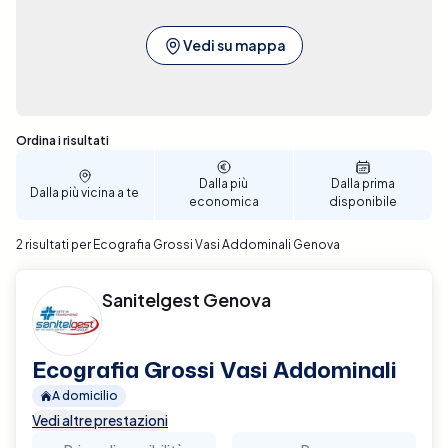
Vedi su mappa
Sono stati trovati 2 risultati
Ordina i risultati
Dalla più
Dalla prima
Dalla più vicina a te
economica
disponibile
2 risultati per Ecografia Grossi Vasi Addominali Genova
Sanitelgest Genova
Ecografia Grossi Vasi Addominali
A domicilio
Vedi altre prestazioni