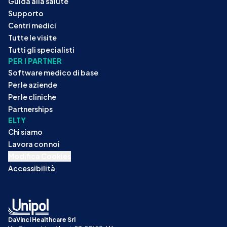
Guida alla salute
Supporto
Centri medici
Tutte le visite
Tutti gli specialisti
PER I PARTNER
Software medico di base
Per le aziende
Per le cliniche
Partnerships
ELTY
Chi siamo
Lavora con noi
Modifica Cookies
Accessibilità
DaVinci Healthcare Srl