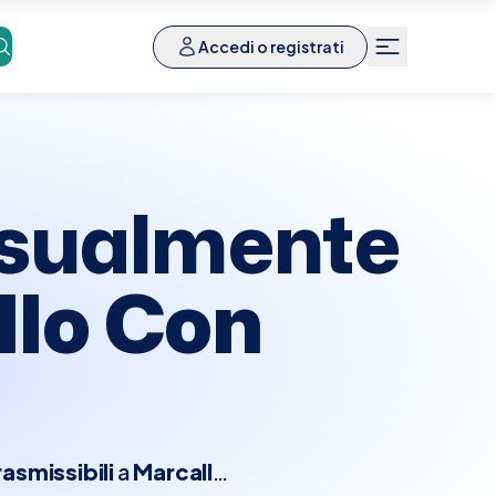
Accedi o registrati
ssualmente
llo Con
smissibili
a
Marcallo