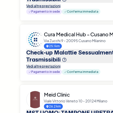
Vedi altre prestazioni
Pagamento in sede
Conferma immediata
Cura Medical Hub - Cusano M
Via Zucchi 9 - 20095 Cusano Milanino
25.1 km
Check-up Malattie Sessualmen
Trasmissibili
Vedi altre prestazioni
Pagamento in sede
Conferma immediata
Meid Clinic
Viale Vittorio Veneto 10 - 20124 Milano
26.2 km
MST UOMO: TAMPONE URETRA