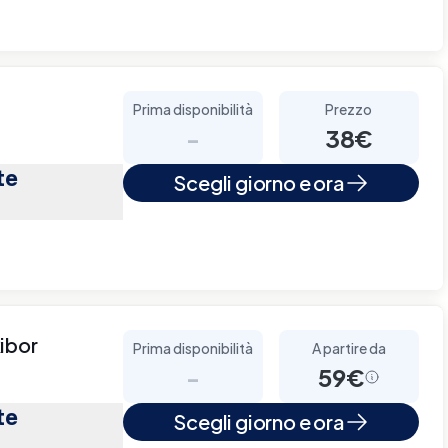
Prima disponibilità
Prezzo
-
38€
te
Scegli giorno e ora
ibor
Prima disponibilità
A partire da
-
59€
te
Scegli giorno e ora