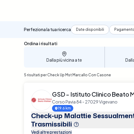
Perfeziona la tua ricerca
Date disponibili
Pagament
Sono stati trovati 5 risultati
Ordina i risultati
Dalla più vicina a te
Dall
5 risultati per Check Up Mst Marcallo Con Casone
GSD - Istituto Clinico Beato 
Corso Pavia 84 - 27029 Vigevano
19.6 km
Check-up Malattie Sessualmen
Trasmissibili
Vedi altre prestazioni