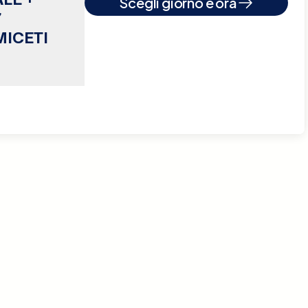
Scegli giorno e ora
7
MICETI