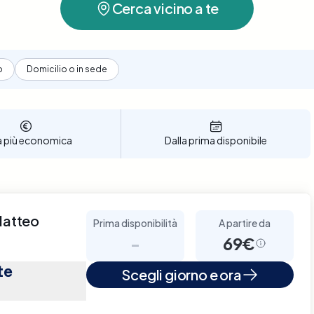
Cerca vicino a te
o
Domicilio o in sede
a più economica
Dalla prima disponibile
Matteo
Prima disponibilità
A partire da
-
69€
te
Scegli giorno e ora