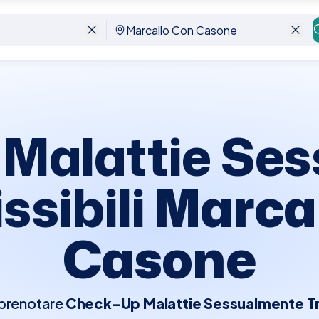
sone
Malattie Se
ssibili
Marca
Casone
 prenotare
Check-Up Malattie Sessualmente Tra