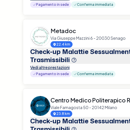
Pagamento in sede
Conferma immediata
Metadoc
Via Giuseppe Mazzini 6 - 20030 Senago
22.4 km
Check-up Malattie Sessualmen
Trasmissibili
Vedi altre prestazioni
Pagamento in sede
Conferma immediata
Centro Medico Politerapico R
Viale Famagosta 50 - 20142 Milano
23.8 km
Check-up Malattie Sessualmen
Trasmissibili