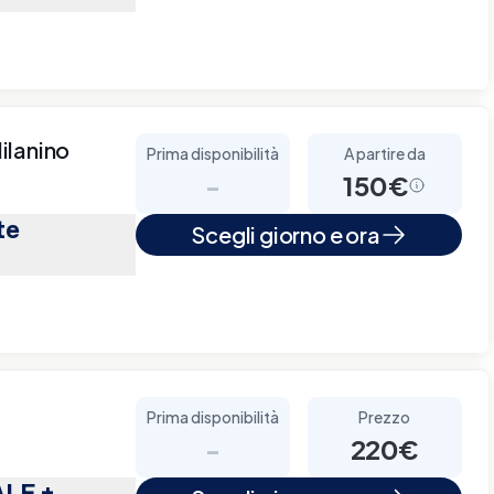
ilanino
Prima disponibilità
A partire da
-
150€
te
Scegli giorno e ora
Prima disponibilità
Prezzo
-
220€
LE +