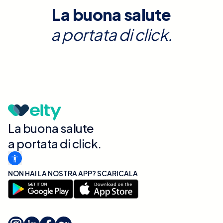
La buona salute
a portata di click.
La buona salute
a portata di click.
NON HAI LA NOSTRA APP? SCARICALA