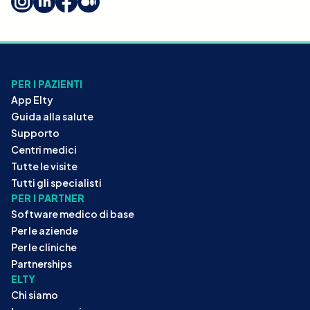
PER I PAZIENTI
App Elty
Guida alla salute
Supporto
Centri medici
Tutte le visite
Tutti gli specialisti
PER I PARTNER
Software medico di base
Per le aziende
Per le cliniche
Partnerships
ELTY
Chi siamo