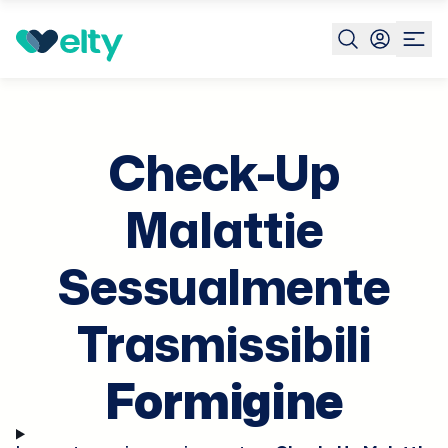
Prenota visita
Check Up Mst
Formigine
Check-Up
Malattie
Sessualmente
Trasmissibili
Formigine