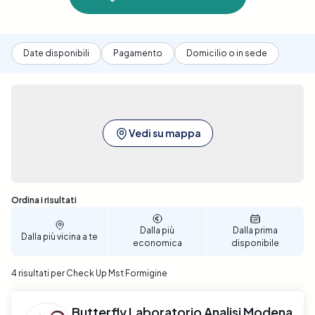
Date disponibili
Pagamento
Domicilio o in sede
Vedi su mappa
Sono stati trovati 4 risultati
Ordina i risultati
Dalla più
Dalla prima
Dalla più vicina a te
economica
disponibile
4 risultati per Check Up Mst Formigine
Butterfly Laboratorio Analisi Modena