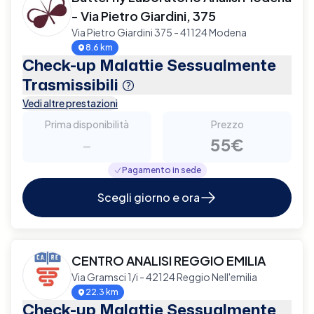
- Via Pietro Giardini, 375
Via Pietro Giardini 375 - 41124 Modena
8.6 km
Check-up Malattie Sessualmente
Trasmissibili
Vedi altre prestazioni
Prima disponibilità
Prezzo
-
55€
Pagamento in sede
Scegli giorno e ora
CENTRO ANALISI REGGIO EMILIA
Via Gramsci 1/i - 42124 Reggio Nell'emilia
22.3 km
Check-up Malattie Sessualmente