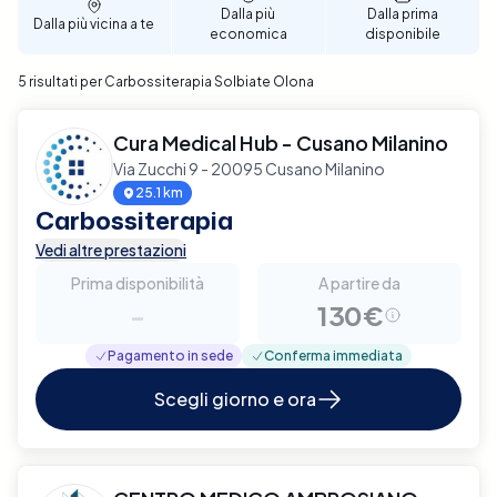
Dalla più
Dalla prima
Dalla più vicina a te
economica
disponibile
5 risultati per Carbossiterapia Solbiate Olona
Cura Medical Hub - Cusano Milanino
Via Zucchi 9 - 20095 Cusano Milanino
25.1 km
Carbossiterapia
Vedi altre prestazioni
Prima disponibilità
A partire da
-
130€
Pagamento in sede
Conferma immediata
Scegli giorno e ora