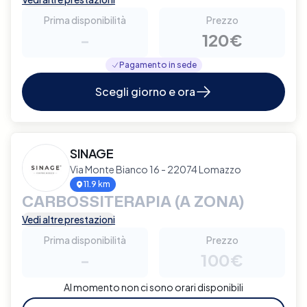
Prima disponibilità
Prezzo
-
120€
Pagamento in sede
Scegli giorno e ora
SINAGE
Via Monte Bianco 16 - 22074 Lomazzo
11.9 km
CARBOSSITERAPIA (A ZONA)
Vedi altre prestazioni
Prima disponibilità
Prezzo
-
100€
Al momento non ci sono orari disponibili