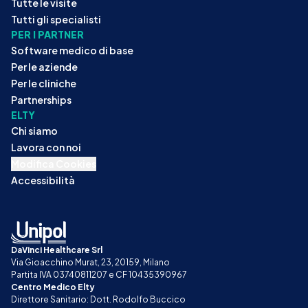
Tutte le visite
Tutti gli specialisti
PER I PARTNER
Software medico di base
Per le aziende
Per le cliniche
Partnerships
ELTY
Chi siamo
Lavora con noi
Modifica Cookies
Accessibilità
DaVinci Healthcare Srl
Via Gioacchino Murat, 23, 20159, Milano
Partita IVA 03740811207 e CF 10435390967
Centro Medico Elty
Direttore Sanitario: Dott. Rodolfo Buccico