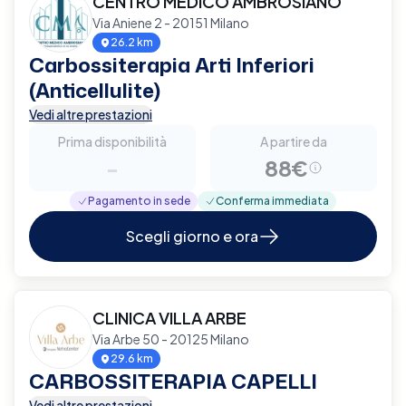
CENTRO MEDICO AMBROSIANO
Via Aniene 2 - 20151 Milano
26.2 km
Carbossiterapia Arti Inferiori
(Anticellulite)
Vedi altre prestazioni
Prima disponibilità
A partire da
-
88€
Pagamento in sede
Conferma immediata
Scegli giorno e ora
CLINICA VILLA ARBE
Via Arbe 50 - 20125 Milano
29.6 km
CARBOSSITERAPIA CAPELLI
Vedi altre prestazioni