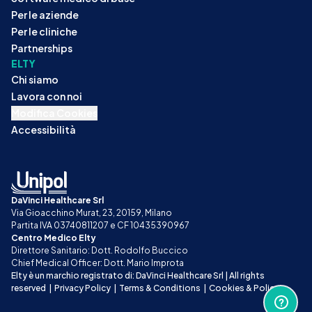
Per le aziende
Per le cliniche
Partnerships
ELTY
Chi siamo
Lavora con noi
Modifica Cookies
Accessibilità
DaVinci Healthcare Srl
Via Gioacchino Murat, 23, 20159, Milano
Partita IVA 03740811207 e CF 10435390967
Centro Medico Elty
Direttore Sanitario: Dott. Rodolfo Buccico
Chief Medical Officer: Dott. Mario Improta
Elty è un marchio registrato di: DaVinci Healthcare Srl | All rights 
reserved
|
Privacy Policy
|
Terms & Conditions
|
Cookies & Policy