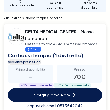
Dalla più
Dalla prima
Dalla più vicina a te
economica
disponibile
2 risultati per Carbossiterapia Conselice
DELTA MEDICAL CENTER - Massa
Lombarda
Piazza Marmirolo 4 - 48024 Massa Lombarda
7.5 km
Carbossiterapia (1 distretto)
Vedi altre prestazioni
Prima disponibilità
Prezzo
-
70€
Pagamento in sede
Conferma immediata
Scegli giorno e ora
oppure chiama il
051 3542049