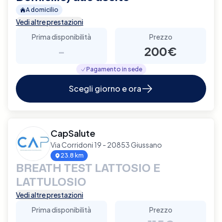
A domicilio
Vedi altre prestazioni
Prima disponibilità
Prezzo
-
200€
Pagamento in sede
Scegli giorno e ora
CapSalute
Via Corridoni 19 - 20853 Giussano
23.8 km
BREATH TEST LATTOSIO E
LATTULOSIO
Vedi altre prestazioni
Prima disponibilità
Prezzo