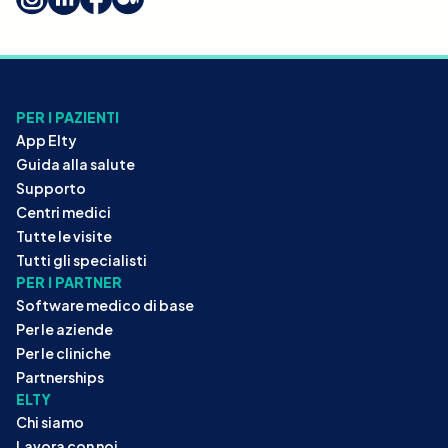
PER I PAZIENTI
App Elty
Guida alla salute
Supporto
Centri medici
Tutte le visite
Tutti gli specialisti
PER I PARTNER
Software medico di base
Per le aziende
Per le cliniche
Partnerships
ELTY
Chi siamo
Lavora con noi