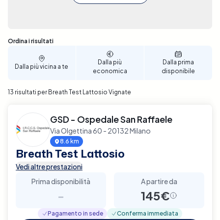
Sono stati trovati 13 risultati
Ordina i risultati
Dalla più
Dalla prima
Dalla più vicina a te
economica
disponibile
13 risultati per Breath Test Lattosio Vignate
GSD - Ospedale San Raffaele
Via Olgettina 60 - 20132 Milano
8.6 km
Breath Test Lattosio
Vedi altre prestazioni
Prima disponibilità
A partire da
-
145€
Pagamento in sede
Conferma immediata