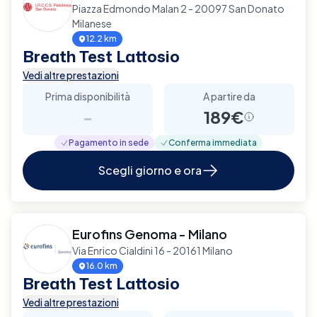
Piazza Edmondo Malan 2 - 20097 San Donato
Milanese
12.2 km
Breath Test Lattosio
Vedi altre prestazioni
Prima disponibilità
A partire da
-
189€
Pagamento in sede
Conferma immediata
Scegli giorno e ora
Eurofins Genoma - Milano
Via Enrico Cialdini 16 - 20161 Milano
16.0 km
Breath Test Lattosio
Vedi altre prestazioni