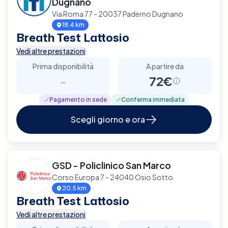
Dugnano
Via Roma 77 - 20037 Paderno Dugnano
18.4 km
Breath Test Lattosio
Vedi altre prestazioni
Prima disponibilità
A partire da
-
72€
Pagamento in sede
Conferma immediata
Scegli giorno e ora
GSD - Policlinico San Marco
Corso Europa 7 - 24040 Osio Sotto
20.5 km
Breath Test Lattosio
Vedi altre prestazioni