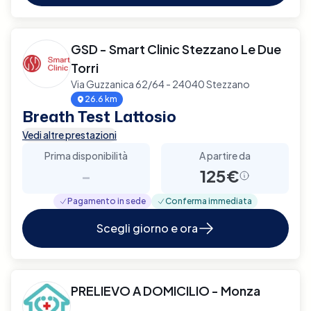
GSD - Smart Clinic Stezzano Le Due
Torri
Via Guzzanica 62/64 - 24040 Stezzano
26.6 km
Breath Test Lattosio
Vedi altre prestazioni
Prima disponibilità
A partire da
-
125€
Pagamento in sede
Conferma immediata
Scegli giorno e ora
PRELIEVO A DOMICILIO - Monza