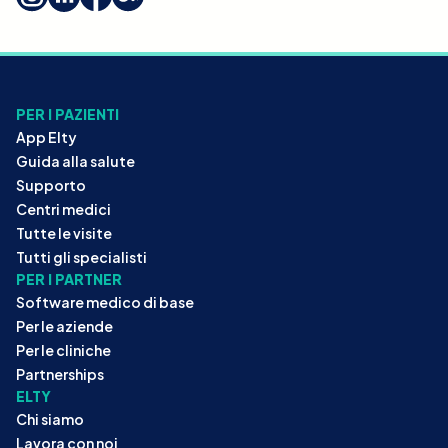
PER I PAZIENTI
App Elty
Guida alla salute
Supporto
Centri medici
Tutte le visite
Tutti gli specialisti
PER I PARTNER
Software medico di base
Per le aziende
Per le cliniche
Partnerships
ELTY
Chi siamo
Lavora con noi