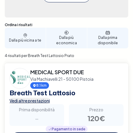
Sono stati trovati 4 risultati
Ordina i risultati
Dalla più
Dalla prima
Dalla più vicina a te
economica
disponibile
4 risultati per Breath Test Lattosio Prato
MEDICAL SPORT DUE
Via Machiavelli 21 - 50100 Pistoia
8.1 km
Breath Test Lattosio
Vedi altre prestazioni
Prima disponibilità
Prezzo
-
120€
Pagamento in sede