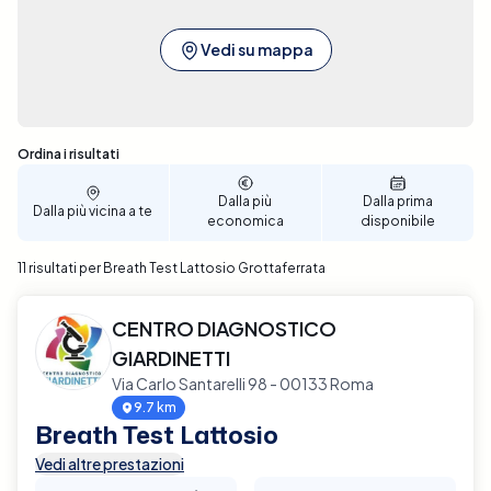
Vedi su mappa
Sono stati trovati 11 risultati
Ordina i risultati
Dalla più
Dalla prima
Dalla più vicina a te
economica
disponibile
11 risultati per Breath Test Lattosio Grottaferrata
CENTRO DIAGNOSTICO
GIARDINETTI
Via Carlo Santarelli 98 - 00133 Roma
9.7 km
Breath Test Lattosio
Vedi altre prestazioni