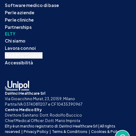
Software medico di base
Per le aziende
Per le cliniche
Partnerships
ELTY
Chi siamo
Lavora con noi
Modifica Cookies
Accessibilità
DaVinci Healthcare Srl
Via Gioacchino Murat, 23, 20159, Milano
Partita IVA 03740811207 e CF 10435390967
Centro Medico Elty
Direttore Sanitario: Dott. Rodolfo Buccico
Chief Medical Officer: Dott. Mario Improta
Elty è un marchio registrato di: DaVinci Healthcare Srl | All rights 
reserved
|
Privacy Policy
|
Terms & Conditions
|
Cookies & Policy