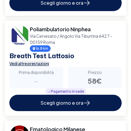
Scegli giorno e ora
Poliambulatorio Ninphea
Via Cervesato / Angolo Via Tiburtina 642 7 -
00159 Roma
16.8 km
Breath Test Lattosio
Vedi altre prestazioni
Prima disponibilità
Prezzo
-
58€
Pagamento in sede
Scegli giorno e ora
Ematologico Milanese