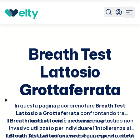
Prenota visita
Breath Test Lattosio
Grottaferrata
Breath Test
Lattosio
Grottaferrata
In questa pagina puoi prenotare
Breath Test
Lattosio
a
Grottaferrata
confrontando tra
Il
Breath Test Lattosio
numerosi centri medici vicino a te.
è un esame diagnostico non
invasivo utilizzato per individuare l’intolleranza al
Il
lattosio. Attraverso l’analisi dell’aria espirata, il test
Breath Test Lattosio
viene eseguito presso
centri