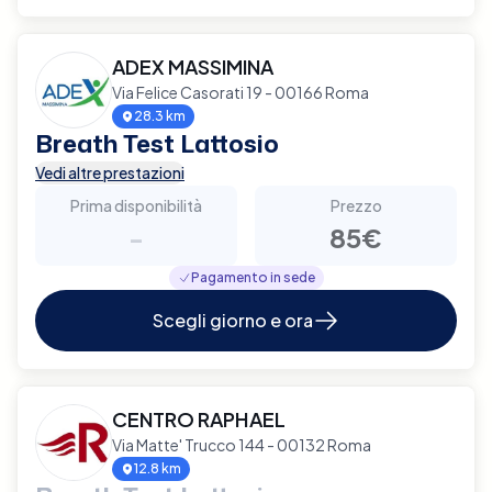
ADEX MASSIMINA
Via Felice Casorati 19 - 00166 Roma
28.3 km
Breath Test Lattosio
Vedi altre prestazioni
Prima disponibilità
Prezzo
-
85€
Pagamento in sede
Scegli giorno e ora
CENTRO RAPHAEL
Via Matte' Trucco 144 - 00132 Roma
12.8 km