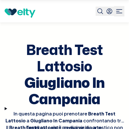
Prenota visita
Breath Test Lattosio
Giugliano In
Campania
Breath Test
Lattosio
Giugliano In
Campania
In questa pagina puoi prenotare
Breath Test
Lattosio
a
Giugliano In Campania
confrontando tra
Il
Breath Test Lattosio
numerosi centri medici vicino a te.
è un esame diagnostico non