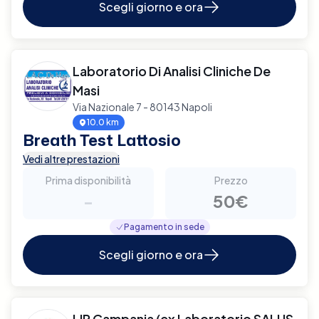
Scegli giorno e ora
Laboratorio Di Analisi Cliniche De
Masi
Via Nazionale 7 - 80143 Napoli
10.0 km
Breath Test Lattosio
Vedi altre prestazioni
Prima disponibilità
Prezzo
-
50€
Pagamento in sede
Scegli giorno e ora
LIR Campania (ex Laboratorio SALUS