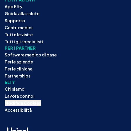
App Elty
Guida alla salute
Supporto
Centri medici
Tutte le visite
Tutti gli specialisti
PER I PARTNER
Software medico di base
Per le aziende
Per le cliniche
Partnerships
ELTY
Chi siamo
Lavora con noi
Modifica Cookies
Accessibilità