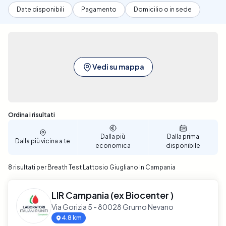
Date disponibili
Pagamento
Domicilio o in sede
Vedi su mappa
Sono stati trovati 8 risultati
Ordina i risultati
Dalla più
Dalla prima
Dalla più vicina a te
economica
disponibile
8 risultati per Breath Test Lattosio Giugliano In Campania
LIR Campania (ex Biocenter )
Via Gorizia 5 - 80028 Grumo Nevano
4.8 km