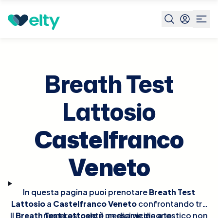
Prenota visita
Breath Test Lattosio
Castelfranco
Veneto
Breath Test
Lattosio
Castelfranco
Veneto
In questa pagina puoi prenotare
Breath Test
Lattosio
a
Castelfranco Veneto
confrontando tra
Il
Breath Test Lattosio
numerosi centri medici vicino a te.
è un esame diagnostico non