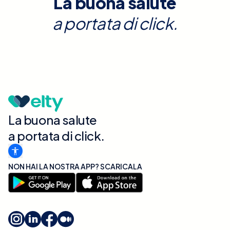
La buona salute
a portata di click.
La buona salute
a portata di click.
NON HAI LA NOSTRA APP? SCARICALA