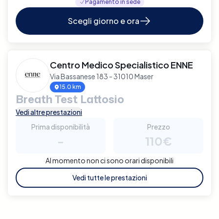
Pagamento in sede
Scegli giorno e ora
Centro Medico Specialistico ENNE
Via Bassanese 183 - 31010 Maser
15.0 km
Breath Test Lattosio
Vedi altre prestazioni
Prima disponibilità
Prezzo
-
110€
Al momento non ci sono orari disponibili
Vedi tutte le prestazioni