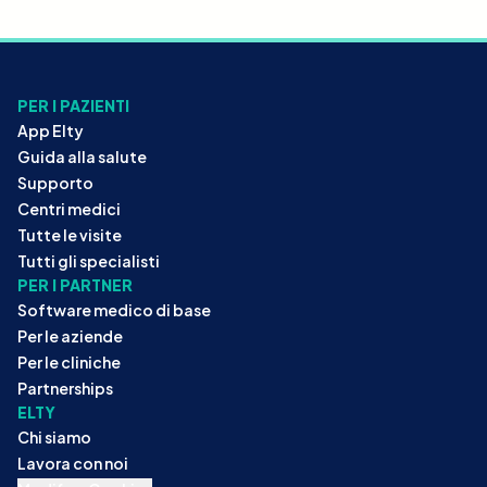
PER I PAZIENTI
App Elty
Guida alla salute
Supporto
Centri medici
Tutte le visite
Tutti gli specialisti
PER I PARTNER
Software medico di base
Per le aziende
Per le cliniche
Partnerships
ELTY
Chi siamo
Lavora con noi