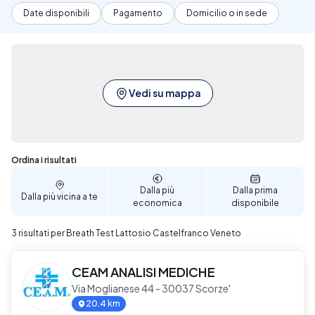
Date disponibili
Pagamento
Domicilio o in sede
Vedi su mappa
Sono stati trovati 3 risultati
Ordina i risultati
Dalla più
Dalla prima
Dalla più vicina a te
economica
disponibile
3 risultati per Breath Test Lattosio Castelfranco Veneto
CEAM ANALISI MEDICHE
Via Moglianese 44 - 30037 Scorze'
20.4 km