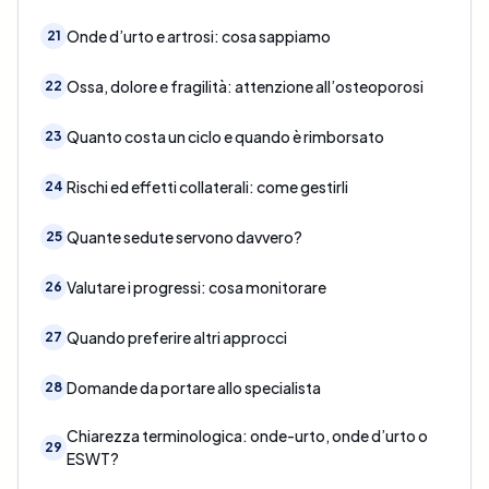
Onde d’urto e artrosi: cosa sappiamo
21
Ossa, dolore e fragilità: attenzione all’osteoporosi
22
Quanto costa un ciclo e quando è rimborsato
23
Rischi ed effetti collaterali: come gestirli
24
Quante sedute servono davvero?
25
Valutare i progressi: cosa monitorare
26
Quando preferire altri approcci
27
Domande da portare allo specialista
28
Chiarezza terminologica: onde-urto, onde d’urto o
29
ESWT?