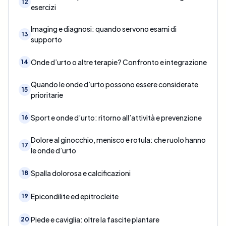
12
esercizi
Imaging e diagnosi: quando servono esami di
13
supporto
Onde d’urto o altre terapie? Confronto e integrazione
14
Quando le onde d’urto possono essere considerate
15
prioritarie
Sport e onde d’urto: ritorno all’attività e prevenzione
16
Dolore al ginocchio, menisco e rotula: che ruolo hanno
17
le onde d’urto
Spalla dolorosa e calcificazioni
18
Epicondilite ed epitrocleite
19
Piede e caviglia: oltre la fascite plantare
20