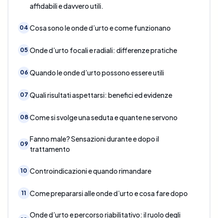
affidabili e davvero utili.
Cosa sono le onde d’urto e come funzionano
04
Onde d’urto focali e radiali: differenze pratiche
05
Quando le onde d’urto possono essere utili
06
Quali risultati aspettarsi: benefici ed evidenze
07
Come si svolge una seduta e quante ne servono
08
Fanno male? Sensazioni durante e dopo il
09
trattamento
Controindicazioni e quando rimandare
10
Come prepararsi alle onde d’urto e cosa fare dopo
11
Onde d’urto e percorso riabilitativo: il ruolo degli