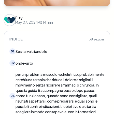
Elty
May 07, 2024
·
14
min
INDICE
38
sezioni
Se stai valutando le
01
onde-urto
02
per un problema muscolo-scheletrico, probabilmente
cerchi una terapia che riduca il dolore e migliori il
movimento senza ricorrere a farmaci o chirurgia. In
questa guida ti accompagno passo dopo passo:
come funzionano, quando sono consigliate, quali
03
risultati aspettarsi, come prepararsi e quali sono le
possibili controindicazioni. L’obiettivo è aiutarti a
scegliere in modo consapevole, con informazioni