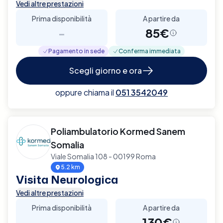
Vedi altre prestazioni
Prima disponibilità
A partire da
-
85€
Pagamento in sede
Conferma immediata
Scegli giorno e ora
oppure chiama il
051 3542049
Poliambulatorio Kormed Sanem
Somalia
Viale Somalia 108 - 00199 Roma
5.2 km
Visita Neurologica
Vedi altre prestazioni
Prima disponibilità
A partire da
-
130€