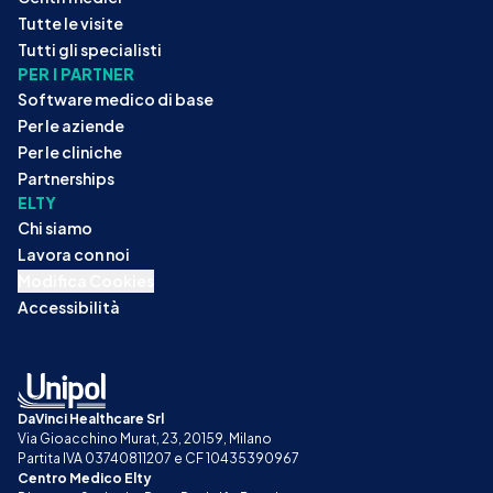
Tutte le visite
Tutti gli specialisti
PER I PARTNER
Software medico di base
Per le aziende
Per le cliniche
Partnerships
ELTY
Chi siamo
Lavora con noi
Modifica Cookies
Accessibilità
DaVinci Healthcare Srl
Via Gioacchino Murat, 23, 20159, Milano
Partita IVA 03740811207 e CF 10435390967
Centro Medico Elty