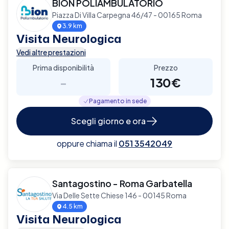
BION POLIAMBULATORIO
Piazza Di Villa Carpegna 46/47 - 00165 Roma
3.9 km
Visita Neurologica
Vedi altre prestazioni
Prima disponibilità
Prezzo
-
130€
Pagamento in sede
Scegli giorno e ora
oppure chiama il
051 3542049
Santagostino - Roma Garbatella
Via Delle Sette Chiese 146 - 00145 Roma
4.5 km
Visita Neurologica