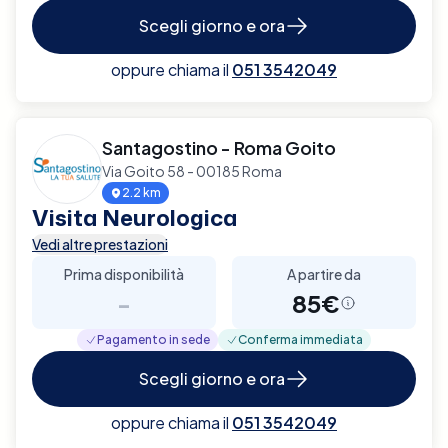
Scegli giorno e ora
oppure chiama il
051 3542049
Santagostino - Roma Goito
Via Goito 58 - 00185 Roma
2.2 km
Visita Neurologica
Vedi altre prestazioni
Prima disponibilità
A partire da
-
85€
Pagamento in sede
Conferma immediata
Scegli giorno e ora
oppure chiama il
051 3542049