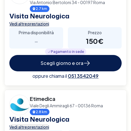
Via Antonio Bertoloni 34 - 00197 Roma
2.7 km
Visita Neurologica
Vedi altre prestazioni
Prima disponibilità
Prezzo
-
150€
Pagamento in sede
Scegli giorno e ora
oppure chiama il
051 3542049
Etimedica
Viale Degli Ammiragli 67 - 00136 Roma
2.8 km
Visita Neurologica
Vedi altre prestazioni