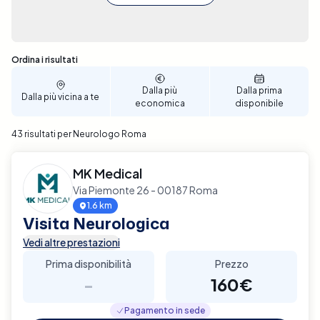
Sono stati trovati 43 risultati
Ordina i risultati
Dalla più
Dalla prima
Dalla più vicina a te
economica
disponibile
43 risultati per Neurologo Roma
MK Medical
Via Piemonte 26 - 00187 Roma
1.6 km
Visita Neurologica
Vedi altre prestazioni
Prima disponibilità
Prezzo
-
160€
Pagamento in sede