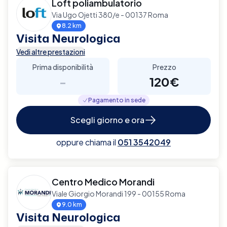
Loft poliambulatorio
Via Ugo Ojetti 380/e - 00137 Roma
8.2 km
Visita Neurologica
Vedi altre prestazioni
Prima disponibilità
Prezzo
-
120€
Pagamento in sede
Scegli giorno e ora
oppure chiama il
051 3542049
Centro Medico Morandi
Viale Giorgio Morandi 199 - 00155 Roma
9.0 km
Visita Neurologica