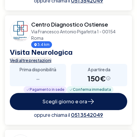
oppure chiama il
051 3542049
Centro Diagnostico Ostiense
Via Francesco Antonio Pigafetta 1 - 00154
Roma
3.4 km
Visita Neurologica
Vedi altre prestazioni
Prima disponibilità
A partire da
-
150€
Pagamento in sede
Conferma immediata
Scegli giorno e ora
oppure chiama il
051 3542049