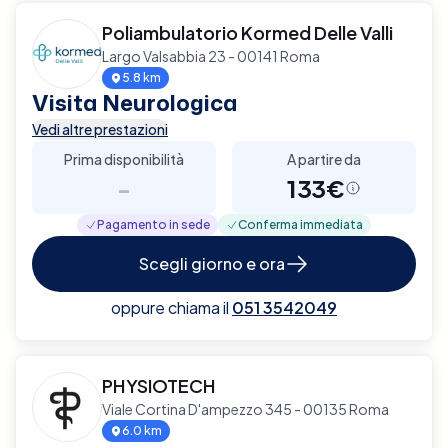
Poliambulatorio Kormed Delle Valli
Largo Valsabbia 23 - 00141 Roma
5.8 km
Visita Neurologica
Vedi altre prestazioni
Prima disponibilità
A partire da
-
133€
Pagamento in sede
Conferma immediata
Scegli giorno e ora
oppure chiama il
051 3542049
PHYSIOTECH
Viale Cortina D'ampezzo 345 - 00135 Roma
6.0 km