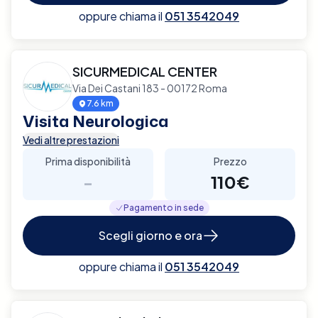
oppure chiama il
051 3542049
SICURMEDICAL CENTER
Via Dei Castani 183 - 00172 Roma
7.6 km
Visita Neurologica
Vedi altre prestazioni
Prima disponibilità
Prezzo
-
110€
Pagamento in sede
Scegli giorno e ora
oppure chiama il
051 3542049