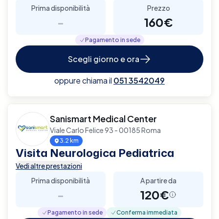
Prima disponibilità
Prezzo
-
160€
Pagamento in sede
Scegli giorno e ora
oppure chiama il
051 3542049
Sanismart Medical Center
Viale Carlo Felice 93 - 00185 Roma
3.2 km
Visita Neurologica Pediatrica
Vedi altre prestazioni
Prima disponibilità
A partire da
-
120€
Pagamento in sede
Conferma immediata