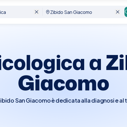
acomo
ricologica a
Zi
Giacomo
 Zibido San Giacomo è dedicata alla diagnosi e al
cuoio capelluto, come la caduta dei capelli, la calv
atologiche che influenzano questa area. Durante la
l cuoio capelluto e i capelli, utilizzando strumen