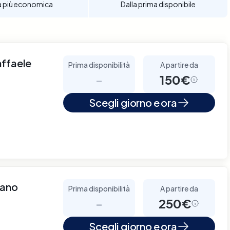
a più economica
Dalla prima disponibile
affaele
Prima disponibilità
A partire da
-
150€
o
Scegli giorno e ora
lano
Prima disponibilità
A partire da
-
250€
Scegli giorno e ora