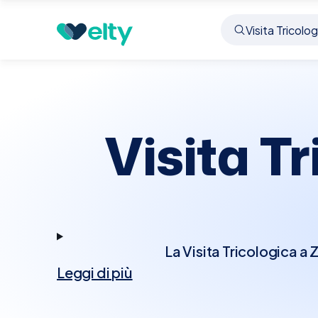
Prenota visita
Visita Tricologica
Zibido San Gi
Visita T
La Visita Tricologica a
Leggi di più
legati ai capelli e al 
altre patologie derm
esaminerà attentamente i