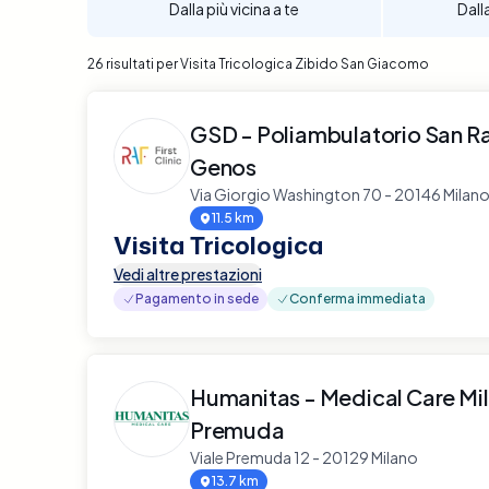
Dalla più vicina a te
Dall
26 risultati per Visita Tricologica Zibido San Giacomo
GSD - Poliambulatorio San R
Genos
Via Giorgio Washington 70 - 20146 Milan
11.5 km
Visita Tricologica
Vedi altre prestazioni
Pagamento in sede
Conferma immediata
Humanitas - Medical Care Mi
Premuda
Viale Premuda 12 - 20129 Milano
13.7 km