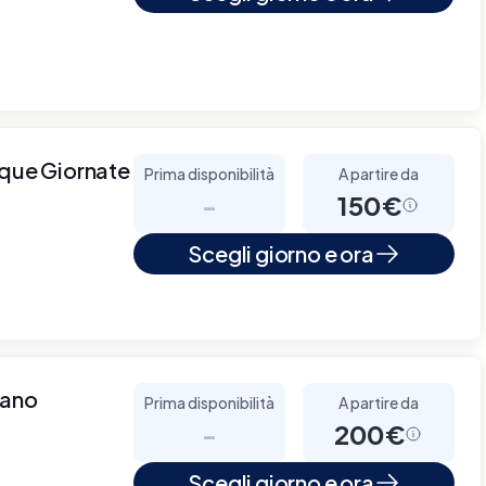
nque Giornate
Prima disponibilità
A partire da
-
150€
Scegli giorno e ora
lano
Prima disponibilità
A partire da
-
200€
Scegli giorno e ora