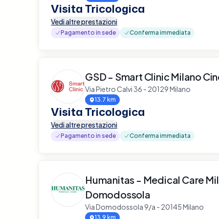
Visita Tricologica
Vedi altre prestazioni
Pagamento in sede
Conferma immediata
GSD - Smart Clinic Milano Ci
Via Pietro Calvi 36 - 20129 Milano
13.7 km
Visita Tricologica
Vedi altre prestazioni
Pagamento in sede
Conferma immediata
Humanitas - Medical Care Mi
Domodossola
Via Domodossola 9/a - 20145 Milano
13.9 km