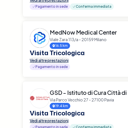
Pagamento in sede
Conferma immediata
MedNow Medical Center
Viale Zara 113/a - 20159 Milano
16.5 km
Visita Tricologica
Vedi altre prestazioni
Pagamento in sede
GSD - Istituto di Cura Città di
Via Parco Vecchio 27 - 27100 Pavia
19.4 km
Visita Tricologica
Vedi altre prestazioni
Pagamento in sede
Conferma immediata