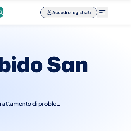
Accedi o registrati
bido San
 trattamento di problemi
izie, le infiammazioni e
 visita, il tricologo
ti specifici per valutare