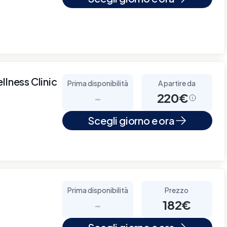
llness Clinic
Prima disponibilità
A partire da
-
220€
Scegli giorno e ora
Prima disponibilità
Prezzo
-
182€