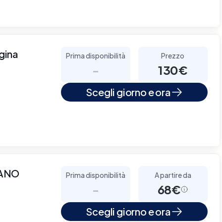
gina
Prima disponibilità
Prezzo
-
130€
Scegli giorno e ora
IANO
Prima disponibilità
A partire da
-
68€
Scegli giorno e ora