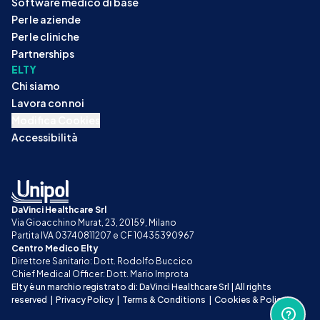
Software medico di base
Per le aziende
Per le cliniche
Partnerships
ELTY
Chi siamo
Lavora con noi
Modifica Cookies
Accessibilità
DaVinci Healthcare Srl
Via Gioacchino Murat, 23, 20159, Milano
Partita IVA 03740811207 e CF 10435390967
Centro Medico Elty
Direttore Sanitario: Dott. Rodolfo Buccico
Chief Medical Officer: Dott. Mario Improta
Elty è un marchio registrato di: DaVinci Healthcare Srl | All rights 
reserved
|
Privacy Policy
|
Terms & Conditions
|
Cookies & Policy