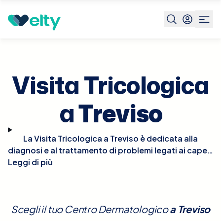
Prenota visita
Visita Tricologica
Treviso
Visita Tricologica
a
Treviso
La Visita Tricologica a Treviso è dedicata alla
diagnosi e al trattamento di problemi legati ai capelli
Leggi di più
e al cuoio capelluto, come la caduta dei capelli, la
calvizie, le infiammazioni e altre patologie
dermatologiche che influenzano questa area.
Durante la visita, il tricologo esaminerà
Scegli il tuo Centro Dermatologico
a
Treviso
attentamente il cuoio capelluto e i capelli,