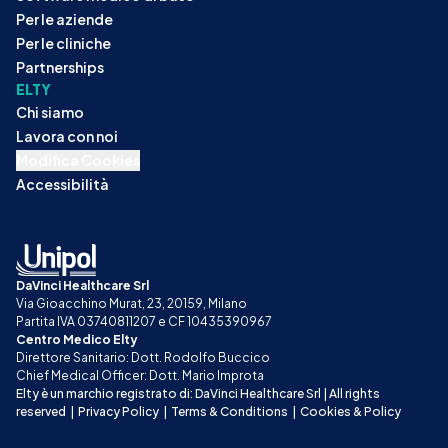
Per le aziende
Per le cliniche
Partnerships
ELTY
Chi siamo
Lavora con noi
Modifica Cookies
Accessibilità
DaVinci Healthcare Srl
Via Gioacchino Murat, 23, 20159, Milano
Partita IVA 03740811207 e CF 10435390967
Centro Medico Elty
Direttore Sanitario: Dott. Rodolfo Buccico
Chief Medical Officer: Dott. Mario Improta
Elty è un marchio registrato di: DaVinci Healthcare Srl | All rights 
reserved
|
Privacy Policy
|
Terms & Conditions
|
Cookies & Policy