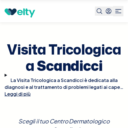
Prenota visita
Visita Tricologica
Scandicci
Visita Tricologica
a
Scandicci
La Visita Tricologica a Scandicci è dedicata alla
diagnosi e al trattamento di problemi legati ai capelli
Leggi di più
e al cuoio capelluto, come la caduta dei capelli, la
calvizie, le infiammazioni e altre patologie
dermatologiche che influenzano questa area.
Durante la visita, il tricologo esaminerà
Scegli il tuo Centro Dermatologico
attentamente il cuoio capelluto e i capelli,