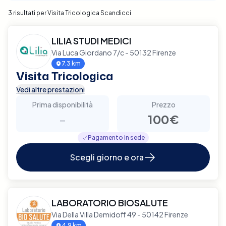
3 risultati per Visita Tricologica Scandicci
LILIA STUDI MEDICI
Via Luca Giordano 7/c - 50132 Firenze
7.3 km
Visita Tricologica
Vedi altre prestazioni
Prima disponibilità
Prezzo
-
100€
Pagamento in sede
Scegli giorno e ora
LABORATORIO BIOSALUTE
Via Della Villa Demidoff 49 - 50142 Firenze
4.9 km