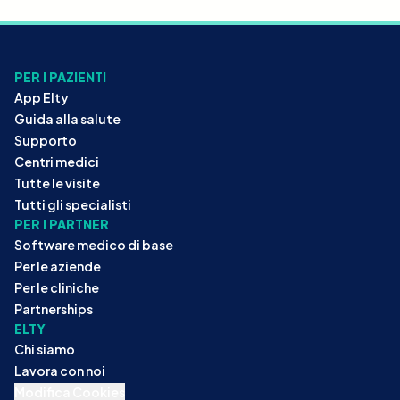
PER I PAZIENTI
App Elty
Guida alla salute
Supporto
Centri medici
Tutte le visite
Tutti gli specialisti
PER I PARTNER
Software medico di base
Per le aziende
Per le cliniche
Partnerships
ELTY
Chi siamo
Lavora con noi
Modifica Cookies