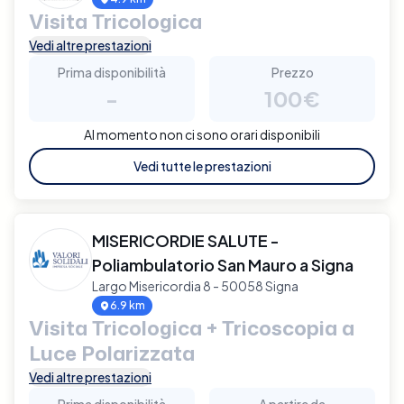
Visita Tricologica
Vedi altre prestazioni
Prima disponibilità
Prezzo
-
100€
Al momento non ci sono orari disponibili
Vedi tutte le prestazioni
MISERICORDIE SALUTE -
Poliambulatorio San Mauro a Signa
Largo Misericordia 8 - 50058 Signa
6.9 km
Visita Tricologica + Tricoscopia a
Luce Polarizzata
Vedi altre prestazioni
Prima disponibilità
A partire da