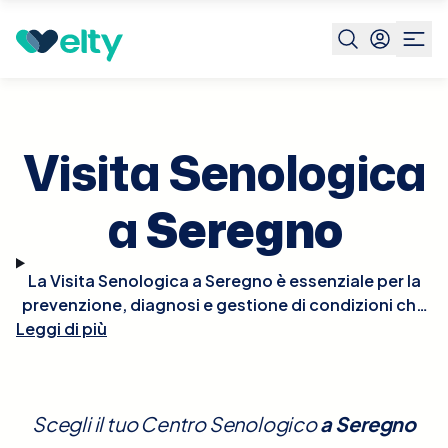
Prenota visita
Visita Senologica
Seregno
Visita Senologica
a
Seregno
La Visita Senologica a Seregno è essenziale per la
prevenzione, diagnosi e gestione di condizioni che
Leggi di più
interessano il seno, comprese le patologie benigne
e maligne. Durante la visita, il senologo effettuerà
un esame clinico del seno per individuare eventuali
anomalie come noduli, alterazioni della pelle, o
Scegli il tuo Centro Senologico
a
Seregno
cambiamenti nella forma o dimensione del seno.