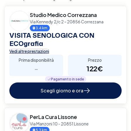
Studio Medico Correzzana
Via Kennedy 2/c 2 - 20856 Correzzana
3.4 km
VISITA SENOLOGICA CON
ECOgrafia
Vedi altre prestazioni
Prima disponibilità
Prezzo
-
122€
Pagamento in sede
Scegli giorno e ora
PerLa Cura Lissone
Via Manzoni 10 - 20851 Lissone
5.3 km