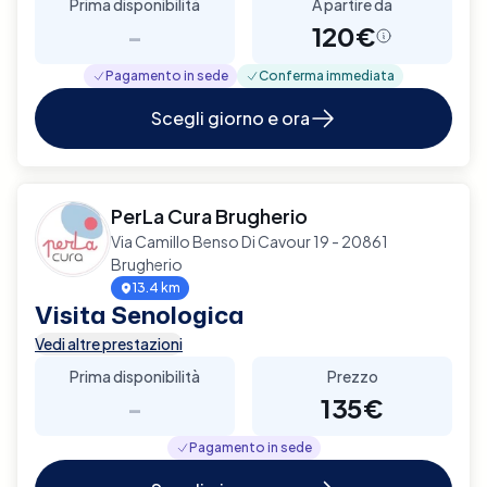
Prima disponibilità
A partire da
-
120€
Pagamento in sede
Conferma immediata
Scegli giorno e ora
PerLa Cura Brugherio
Via Camillo Benso Di Cavour 19 - 20861
Brugherio
13.4 km
Visita Senologica
Vedi altre prestazioni
Prima disponibilità
Prezzo
-
135€
Pagamento in sede