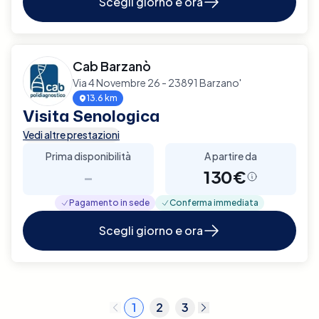
Scegli giorno e ora
Cab Barzanò
Via 4 Novembre 26 - 23891 Barzano'
13.6 km
Visita Senologica
Vedi altre prestazioni
Prima disponibilità
A partire da
-
130€
Pagamento in sede
Conferma immediata
Scegli giorno e ora
1
2
3