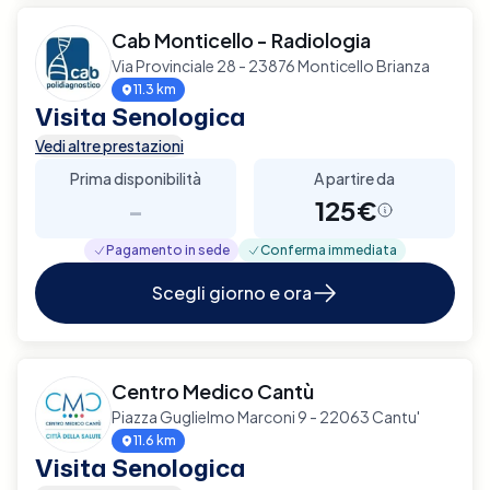
Cab Monticello - Radiologia
Via Provinciale 28 - 23876 Monticello Brianza
11.3 km
Visita Senologica
Vedi altre prestazioni
Prima disponibilità
A partire da
-
125€
Pagamento in sede
Conferma immediata
Scegli giorno e ora
Centro Medico Cantù
Piazza Guglielmo Marconi 9 - 22063 Cantu'
11.6 km
Visita Senologica