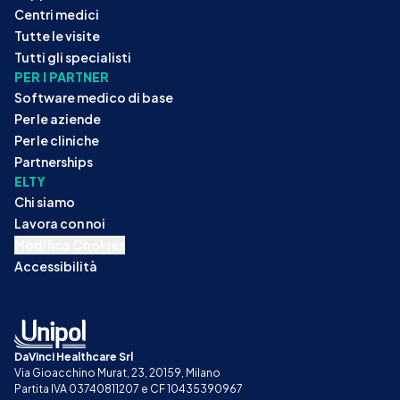
Centri medici
Tutte le visite
Tutti gli specialisti
PER I PARTNER
Software medico di base
Per le aziende
Per le cliniche
Partnerships
ELTY
Chi siamo
Lavora con noi
Modifica Cookies
Accessibilità
DaVinci Healthcare Srl
Via Gioacchino Murat, 23, 20159, Milano
Partita IVA 03740811207 e CF 10435390967