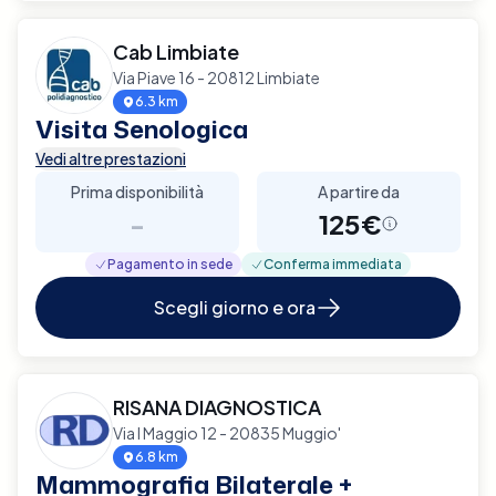
Cab Limbiate
Via Piave 16 - 20812 Limbiate
6.3 km
Visita Senologica
Vedi altre prestazioni
Prima disponibilità
A partire da
-
125€
Pagamento in sede
Conferma immediata
Scegli giorno e ora
RISANA DIAGNOSTICA
Via I Maggio 12 - 20835 Muggio'
6.8 km
Mammografia Bilaterale +