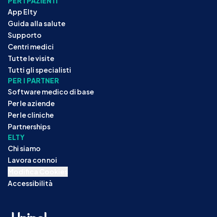
PER I PAZIENTI
App Elty
Guida alla salute
Supporto
Centri medici
Tutte le visite
Tutti gli specialisti
PER I PARTNER
Software medico di base
Per le aziende
Per le cliniche
Partnerships
ELTY
Chi siamo
Lavora con noi
Modifica Cookies
Accessibilità