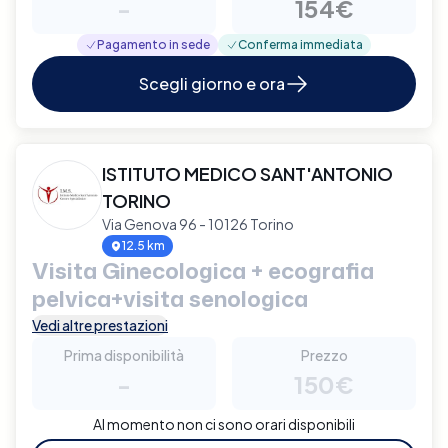
-
154€
Pagamento in sede
Conferma immediata
Scegli giorno e ora
ISTITUTO MEDICO SANT'ANTONIO
TORINO
Via Genova 96 - 10126 Torino
12.5 km
Visita Ginecologica + ecografia
pelvica+visita senologica
Vedi altre prestazioni
Prima disponibilità
Prezzo
-
150€
Al momento non ci sono orari disponibili