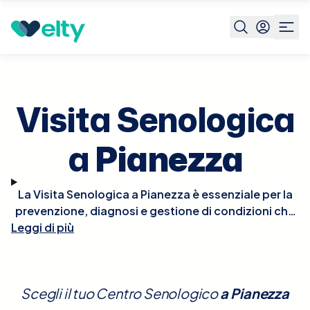
Prenota visita
Visita Senologica
Pianezza
Visita Senologica
a
Pianezza
La Visita Senologica a Pianezza è essenziale per la
prevenzione, diagnosi e gestione di condizioni che
Leggi di più
interessano il seno, comprese le patologie benigne
e maligne. Durante la visita, il senologo effettuerà
un esame clinico del seno per individuare eventuali
anomalie come noduli, alterazioni della pelle, o
Scegli il tuo Centro Senologico
a
Pianezza
cambiamenti nella forma o dimensione del seno.