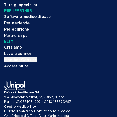
Tutti gli specialisti
PER I PARTNER
Software medico di base
Per le aziende
Per le cliniche
Partnerships
ELTY
Chi siamo
Lavora con noi
Modifica Cookies
Accessibilità
DaVinci Healthcare Srl
Via Gioacchino Murat, 23, 20159, Milano
Partita IVA 03740811207 e CF 10435390967
Centro Medico Elty
Direttore Sanitario: Dott. Rodolfo Buccico
Chief Medical Officer: Dott. Mario Improta