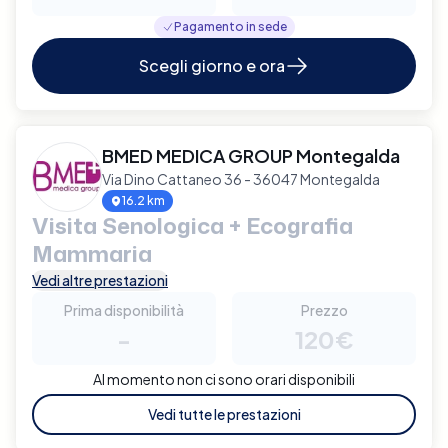
Pagamento in sede
Scegli giorno e ora
BMED MEDICA GROUP Montegalda
Via Dino Cattaneo 36 - 36047 Montegalda
16.2 km
Visita Senologica + Ecografia
Mammaria
Vedi altre prestazioni
Prima disponibilità
Prezzo
-
120€
Al momento non ci sono orari disponibili
Vedi tutte le prestazioni