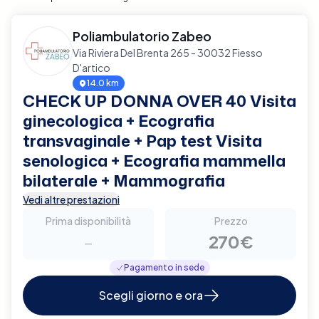
Poliambulatorio Zabeo
Via Riviera Del Brenta 265 - 30032 Fiesso
D'artico
14.0 km
CHECK UP DONNA OVER 40 Visita
ginecologica + Ecografia
transvaginale + Pap test Visita
senologica + Ecografia mammella
bilaterale + Mammografia
Vedi altre prestazioni
Prima disponibilità
Prezzo
-
270€
Pagamento in sede
Scegli giorno e ora