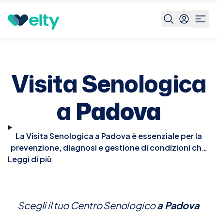
Prenota visita
Visita Senologica
Padova
Visita Senologica
a
Padova
La Visita Senologica a Padova è essenziale per la
prevenzione, diagnosi e gestione di condizioni che
Leggi di più
interessano il seno, comprese le patologie benigne
e maligne. Durante la visita, il senologo effettuerà
un esame clinico del seno per individuare eventuali
anomalie come noduli, alterazioni della pelle, o
Scegli il tuo Centro Senologico
a
Padova
cambiamenti nella forma o dimensione del seno.