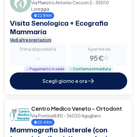
Via Maestro Antonio Ceccon 2 - 35010
Loreggia
22.8 km
Visita Senologica + Ecografia
Mammaria
Vedi altre prestazioni
Prima disponibilità
A partire da
-
95€
Pagamento in sede
Conferma immediata
Scegli giorno e ora
Centro Medico Veneto - Ortodont
Via Ponticelli 80 - 36020 Agugliaro
25.4 km
Mammografia bilaterale (con