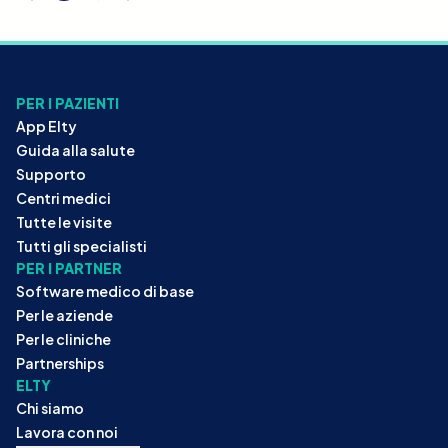
PER I PAZIENTI
App Elty
Guida alla salute
Supporto
Centri medici
Tutte le visite
Tutti gli specialisti
PER I PARTNER
Software medico di base
Per le aziende
Per le cliniche
Partnerships
ELTY
Chi siamo
Lavora con noi