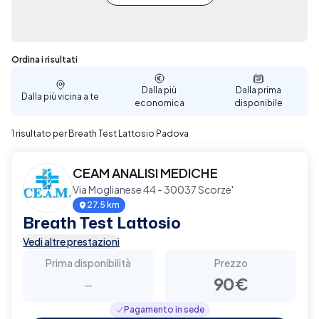
Sono stati trovati 1 risultati
Ordina i risultati
Dalla più
Dalla prima
Dalla più vicina a te
economica
disponibile
1 risultato per Breath Test Lattosio Padova
CEAM ANALISI MEDICHE
Via Moglianese 44 - 30037 Scorze'
27.5 km
Breath Test Lattosio
Vedi altre prestazioni
Prima disponibilità
Prezzo
-
90€
Pagamento in sede