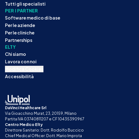
Tutti gli specialisti
PER I PARTNER
Software medico di base
Per le aziende
Per le cliniche
Partnerships
ELTY
Chi siamo
Lavora con noi
Modifica Cookies
Accessibilità
DaVinci Healthcare Srl
Via Gioacchino Murat, 23, 20159, Milano
Partita IVA 03740811207 e CF 10435390967
Centro Medico Elty
Direttore Sanitario: Dott. Rodolfo Buccico
Chief Medical Officer: Dott. Mario Improta