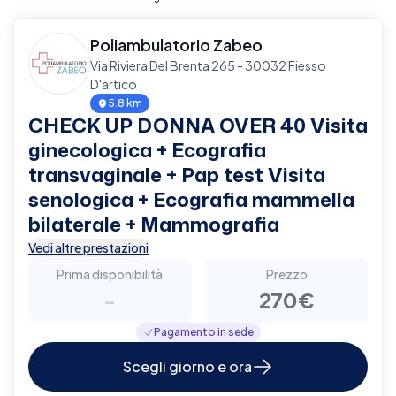
Poliambulatorio Zabeo
Via Riviera Del Brenta 265 - 30032 Fiesso
D'artico
5.8 km
CHECK UP DONNA OVER 40 Visita
ginecologica + Ecografia
transvaginale + Pap test Visita
senologica + Ecografia mammella
bilaterale + Mammografia
Vedi altre prestazioni
Prima disponibilità
Prezzo
-
270€
Pagamento in sede
Scegli giorno e ora