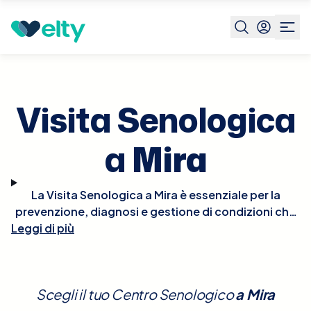
Prenota visita
Visita Senologica
Mira
Visita Senologica
a
Mira
La Visita Senologica a Mira è essenziale per la
prevenzione, diagnosi e gestione di condizioni che
Leggi di più
interessano il seno, comprese le patologie benigne
e maligne. Durante la visita, il senologo effettuerà
un esame clinico del seno per individuare eventuali
anomalie come noduli, alterazioni della pelle, o
Scegli il tuo Centro Senologico
a
Mira
cambiamenti nella forma o dimensione del seno.