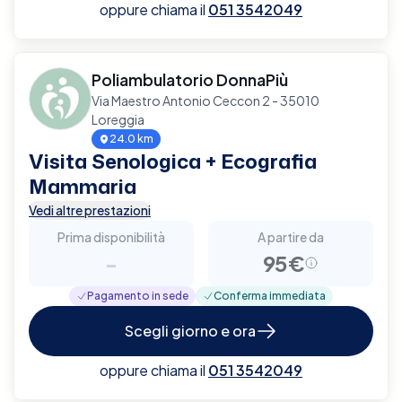
oppure chiama il
051 3542049
Poliambulatorio DonnaPiù
Via Maestro Antonio Ceccon 2 - 35010
Loreggia
24.0 km
Visita Senologica + Ecografia
Mammaria
Vedi altre prestazioni
Prima disponibilità
A partire da
-
95€
Pagamento in sede
Conferma immediata
Scegli giorno e ora
oppure chiama il
051 3542049