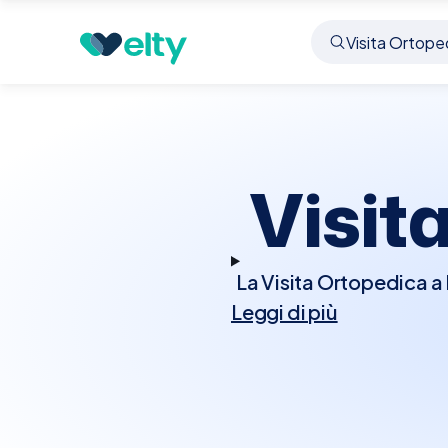
Prenota visita
Visita Ortopedica
Mira
Visit
La Visita Ortopedica a 
Leggi di più
muscolo-scheletrico, c
influenzano ossa, artic
esame fisico dettaglia
ecografie per una v
possono includere f