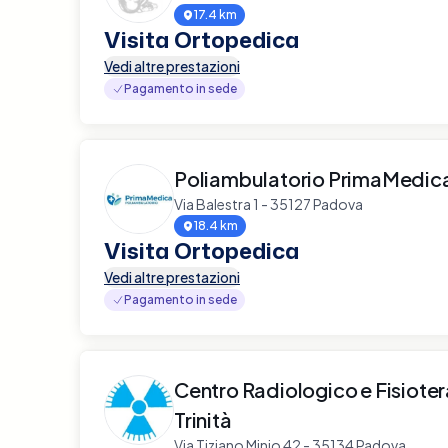
17.4 km
Visita Ortopedica
Vedi altre prestazioni
Pagamento in sede
Poliambulatorio PrimaMedic
Via Balestra 1 - 35127 Padova
18.4 km
Visita Ortopedica
Vedi altre prestazioni
Pagamento in sede
Centro Radiologico e Fisiote
Trinità
Via Tiziano Minio 42 - 35134 Padova