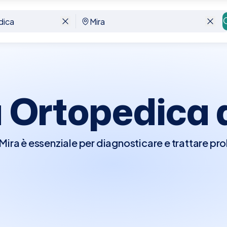
a Ortopedica
Mira è essenziale per diagnosticare e trattare prob
ome fratture, distorsioni, artrite, mal di schiena
olazioni, legamenti e muscoli. Durante la visita, 
to, potrebbe richiedere radiografie o altri esam
alutazione più approfondita, e discuterà le opzio
isioterapia, interventi chirurgici o trattamenti co