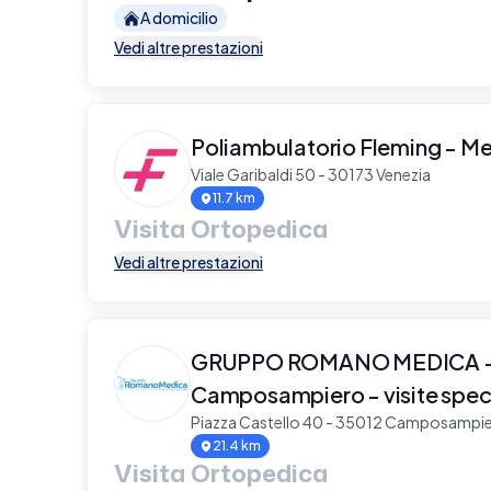
A domicilio
Vedi altre prestazioni
Poliambulatorio Fleming - Me
Viale Garibaldi 50 - 30173 Venezia
11.7 km
Visita Ortopedica
Vedi altre prestazioni
GRUPPO ROMANO MEDICA - 
Camposampiero - visite speci
Piazza Castello 40 - 35012 Camposampi
21.4 km
Visita Ortopedica