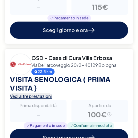
-
115€
Pagamento in sede
Scegli giorno e ora
GSD - Casa di Cura Villa Erbosa
Via Dell'arcoveggio 20/2 - 40129 Bologna
23.8 km
VISITA SENOLOGICA ( PRIMA
VISITA )
Vedi altre prestazioni
Prima disponibilità
A partire da
-
100€
Pagamento in sede
Conferma immediata
Scegli giorno e ora