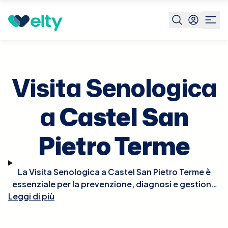
Prenota visita
Visita Senologica
Castel San Pietro
Terme
Visita Senologica
a
Castel San
Pietro Terme
La Visita Senologica a Castel San Pietro Terme è
essenziale per la prevenzione, diagnosi e gestione
Leggi di più
di condizioni che interessano il seno, comprese le
patologie benigne e maligne. Durante la visita, il
senologo effettuerà un esame clinico del seno per