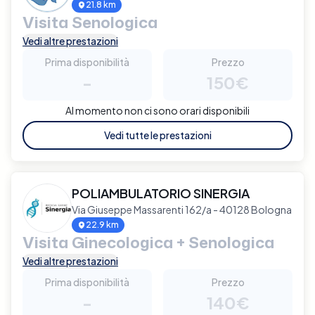
21.8 km
Visita Senologica
Vedi altre prestazioni
Prima disponibilità
Prezzo
-
150€
Al momento non ci sono orari disponibili
Vedi tutte le prestazioni
POLIAMBULATORIO SINERGIA
Via Giuseppe Massarenti 162/a - 40128 Bologna
22.9 km
Visita Ginecologica + Senologica
Vedi altre prestazioni
Prima disponibilità
Prezzo
-
140€