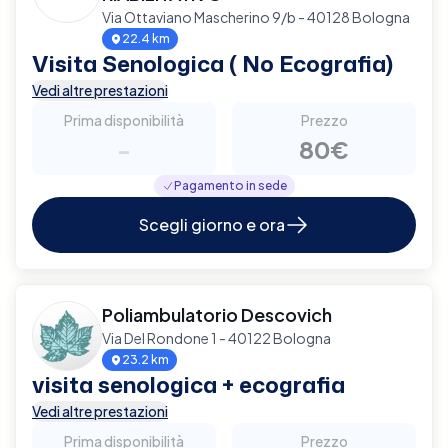
Via Ottaviano Mascherino 9/b - 40128 Bologna
22.4 km
Visita Senologica ( No Ecografia)
Vedi altre prestazioni
Prima disponibilità
Prezzo
-
80€
Pagamento in sede
Scegli giorno e ora
Poliambulatorio Descovich
Via Del Rondone 1 - 40122 Bologna
23.2 km
visita senologica + ecografia
Vedi altre prestazioni
Prima disponibilità
Prezzo