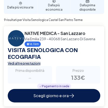
Dalla più
Dalla prima
Dalla più vicina a te
economica
disponibile
9 risultati per Visita Senologica Castel San Pietro Terme
NATIVE MEDICA - San Lazzaro
Via Emilia 239 - 40068 San Lazzaro Di Savena
16.1 km
VISITA SENOLOGICA CON
ECOGRAFIA
Vedi altre prestazioni
Prima disponibilità
Prezzo
-
133€
Pagamento in sede
Scegli giorno e ora