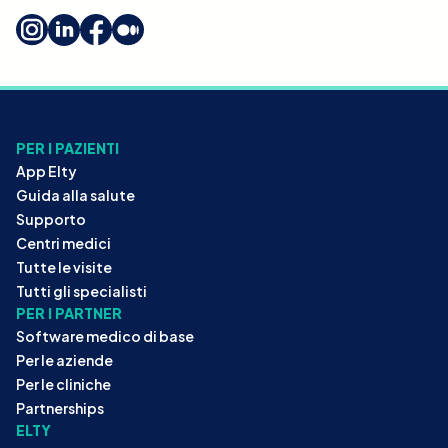
PER I PAZIENTI
App Elty
Guida alla salute
Supporto
Centri medici
Tutte le visite
Tutti gli specialisti
PER I PARTNER
Software medico di base
Per le aziende
Per le cliniche
Partnerships
ELTY