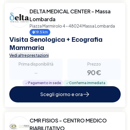
DELTA MEDICAL CENTER - Massa
Lombarda
Piazza Marmirolo 4 - 48024 Massa Lombarda
19.5 km
Visita Senologica + Ecografia
Mammaria
Vedi altre prestazioni
Prima disponibilità
Prezzo
-
90€
Pagamento in sede
Conferma immediata
Scegli giorno e ora
CMR FISIOS - CENTRO MEDICO
RIABILITATIVO