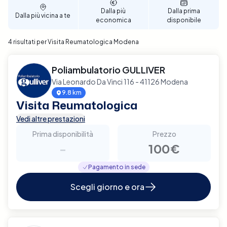
ricevere il trattamento più adeguato a Modena.
Dalla più
Dalla prima
Dalla più vicina a te
economica
disponibile
4 risultati per Visita Reumatologica Modena
Poliambulatorio GULLIVER
Via Leonardo Da Vinci 116 - 41126 Modena
9.8 km
Visita Reumatologica
Vedi altre prestazioni
Prima disponibilità
Prezzo
-
100€
Pagamento in sede
Scegli giorno e ora