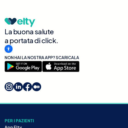
La buona salute
a portata di click.
NON HAI LA NOSTRA APP? SCARICALA
PER I PAZIENTI
App Elty