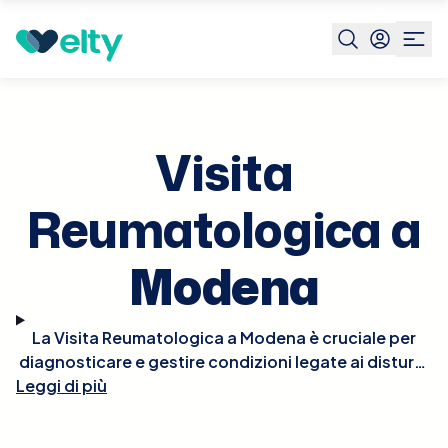
Prenota visita
Visita Reumatologica
Modena
Visita
Reumatologica a
Modena
La Visita Reumatologica a Modena è cruciale per
diagnosticare e gestire condizioni legate ai disturbi
Leggi di più
del sistema muscolo-scheletrico e del tessuto
connettivo, come artrite reumatoide, lupus,
spondilite anchilosante, e osteoartrite. Durante la