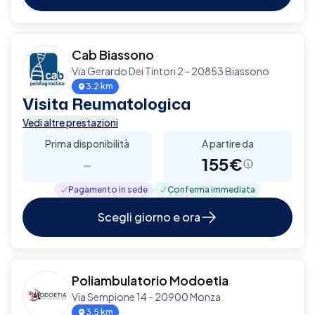
Cab Biassono
Via Gerardo Dei Tintori 2 - 20853 Biassono
3.2 km
Visita Reumatologica
Vedi altre prestazioni
Prima disponibilità
A partire da
-
155€
Pagamento in sede
Conferma immediata
Scegli giorno e ora
Poliambulatorio Modoetia
Via Sempione 14 - 20900 Monza
3.5 km