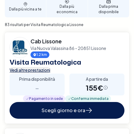
ricevere il trattamento più adeguato a Lissone.
Dalla più
Dalla prima
Dalla più vicina a te
economica
disponibile
83 risultati per Visita Reumatologica Lissone
Cab Lissone
Via Nuova Valassina 86 - 20851 Lissone
1.2 km
Visita Reumatologica
Vedi altre prestazioni
Prima disponibilità
A partire da
-
155€
Pagamento in sede
Conferma immediata
Scegli giorno e ora