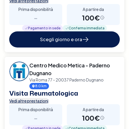
Vedi altre prestazioni
Prima disponibilità
A partire da
-
100€
Pagamento in sede
Conferma immediata
Scegli giorno e ora
Centro Medico Metica - Paderno
Dugnano
Via Roma 77 - 20037 Paderno Dugnano
8.0 km
Visita Reumatologica
Vedi altre prestazioni
Prima disponibilità
A partire da
-
100€
Pagamento in sede
Conferma immediata