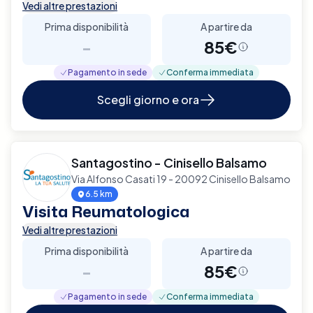
Vedi altre prestazioni
Prima disponibilità
A partire da
-
85€
Pagamento in sede
Conferma immediata
Scegli giorno e ora
Santagostino - Cinisello Balsamo
Via Alfonso Casati 19 - 20092 Cinisello Balsamo
6.5 km
Visita Reumatologica
Vedi altre prestazioni
Prima disponibilità
A partire da
-
85€
Pagamento in sede
Conferma immediata