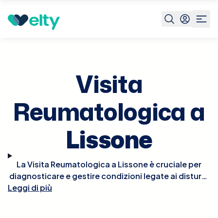
Prenota visita
Visita Reumatologica
Lissone
Visita
Reumatologica a
Lissone
La Visita Reumatologica a Lissone è cruciale per
diagnosticare e gestire condizioni legate ai disturbi
Leggi di più
del sistema muscolo-scheletrico e del tessuto
connettivo, come artrite reumatoide, lupus,
spondilite anchilosante, e osteoartrite. Durante la