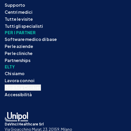
Supporto
Centri medici
Tutte le visite
Tutti gli specialisti
PER I PARTNER
Software medico di base
Per le aziende
Per le cliniche
Partnerships
ELTY
Chi siamo
Lavora con noi
Modifica Cookies
Accessibilità
DaVinci Healthcare Srl
Via Gioacchino Murat, 23, 20159, Milano