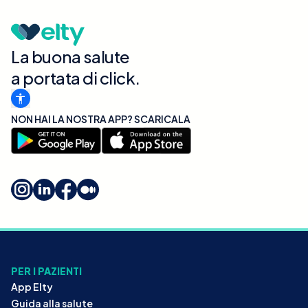
La buona salute
a portata di click.
NON HAI LA NOSTRA APP? SCARICALA
PER I PAZIENTI
App Elty
Guida alla salute