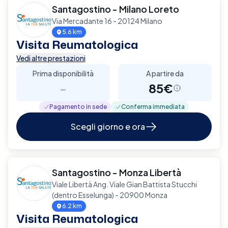
Santagostino - Milano Loreto
Via Mercadante 16 - 20124 Milano
5.6 km
Visita Reumatologica
Vedi altre prestazioni
Prima disponibilità
A partire da
-
85€
Pagamento in sede
Conferma immediata
Scegli giorno e ora
Santagostino - Monza Libertà
Viale Libertà Ang. Viale Gian Battista Stucchi
(dentro Esselunga) - 20900 Monza
6.2 km
Visita Reumatologica