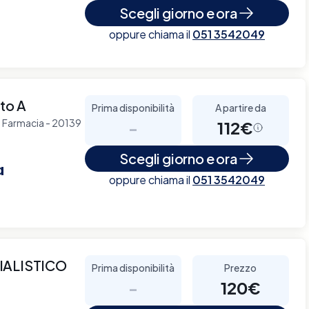
Scegli giorno e ora
oppure chiama il
051 3542049
to A
Prima disponibilità
A partire da
a Farmacia - 20139
-
112€
Scegli giorno e ora
a
oppure chiama il
051 3542049
IALISTICO
Prima disponibilità
Prezzo
-
120€