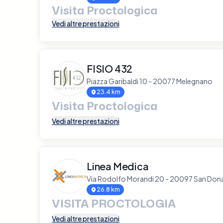
Visita Proctologica
Vedi altre prestazioni
FISIO 432
Piazza Garibaldi 10 - 20077 Melegnano
23.4 km
Visita Proctologica
Vedi altre prestazioni
Linea Medica
Via Rodolfo Morandi 20 - 20097 San Don
26.8 km
VISITA PROCTOLOGIA
Vedi altre prestazioni