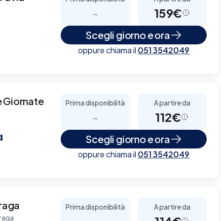
-
159€
Scegli giorno e ora
oppure chiama il
051 3542049
e Giornate
Prima disponibilità
A partire da
-
112€
a
Scegli giorno e ora
oppure chiama il
051 3542049
iraga
Prima disponibilità
A partire da
iraga
-
114€