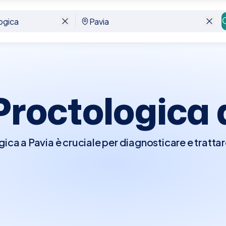
 Proctologica
gica a Pavia è cruciale per diagnosticare e trattar
ano, come emorroidi, fissure anali, fistole, e altre
 proctologo eseguirà un esame fisico dettagliato, 
ettale e, se necessario, ulteriori procedure dia
inare visivamente l'interno del retto e del colo
te per chiunque sperimenti sintomi come dolore 