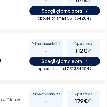
Scegli giorno e ora
oppure chiama il
051 3542049
Prima disponibilità
A partire da
-
112€
a
Scegli giorno e ora
oppure chiama il
051 3542049
Prima disponibilità
A partire da
ato Milanese
-
179€