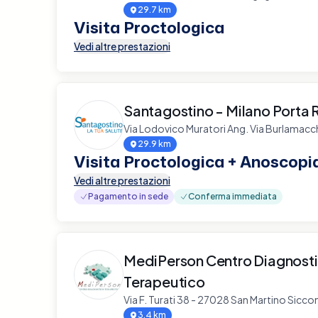
29.7 km
Visita Proctologica
Vedi altre prestazioni
Santagostino - Milano Porta
Via Lodovico Muratori Ang. Via Burlamacc
29.9 km
Visita Proctologica + Anoscopi
Vedi altre prestazioni
Pagamento in sede
Conferma immediata
MediPerson Centro Diagnost
Terapeutico
Via F. Turati 38 - 27028 San Martino Sicc
3.4 km