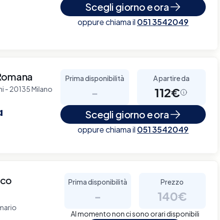
Scegli giorno e ora
oppure chiama il
051 3542049
 Romana
Prima disponibilità
A partire da
hi - 20135 Milano
-
112€
a
Scegli giorno e ora
oppure chiama il
051 3542049
ico
Prima disponibilità
Prezzo
-
140€
omario
Al momento non ci sono orari disponibili