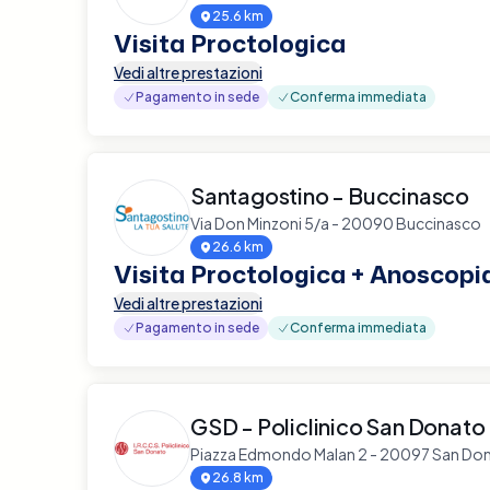
25.6 km
Visita Proctologica
Vedi altre prestazioni
Pagamento in sede
Conferma immediata
Santagostino - Buccinasco
Via Don Minzoni 5/a - 20090 Buccinasco
26.6 km
Visita Proctologica + Anoscopi
Vedi altre prestazioni
Pagamento in sede
Conferma immediata
GSD - Policlinico San Donato
Piazza Edmondo Malan 2 - 20097 San Don
26.8 km