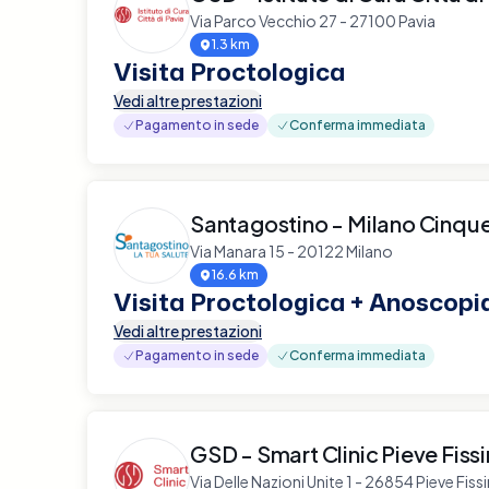
Via Parco Vecchio 27 - 27100 Pavia
1.3 km
Visita Proctologica
Vedi altre prestazioni
Pagamento in sede
Conferma immediata
Santagostino - Milano Cinqu
Via Manara 15 - 20122 Milano
16.6 km
Visita Proctologica + Anoscopi
Vedi altre prestazioni
Pagamento in sede
Conferma immediata
GSD - Smart Clinic Pieve Fiss
Via Delle Nazioni Unite 1 - 26854 Pieve Fiss