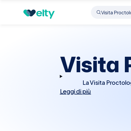
Prenota visita
Visita Proctologica
Pavia
Visita
La Visita Proctolo
Leggi di più
affliggono il retto e l'
Durante la visita, il
un'esplorazione r
sigmoidoscopia per esam
di visita è importan