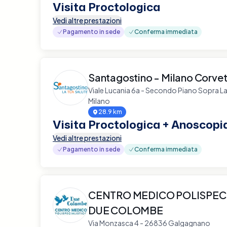
Visita Proctologica
Vedi altre prestazioni
Pagamento in sede
Conferma immediata
Santagostino - Milano Corvet
Viale Lucania 6a - Secondo Piano Sopra L
Milano
28.9 km
Visita Proctologica + Anoscopi
Vedi altre prestazioni
Pagamento in sede
Conferma immediata
CENTRO MEDICO POLISPEC
DUE COLOMBE
Via Monzasca 4 - 26836 Galgagnano