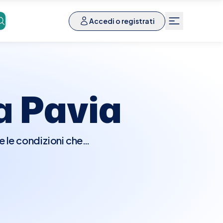
Accedi o registrati
 a
Pavia
e le condizioni che
 patologie proctologiche.
che potrebbe includere
gnostiche come una
n inferiore. Questo tipo
anale, sanguinamento,