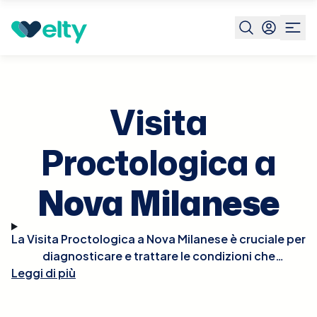
Prenota visita
Visita Proctologica
Nova Milanese
Visita
Proctologica a
Nova Milanese
La Visita Proctologica a Nova Milanese è cruciale per
diagnosticare e trattare le condizioni che
Leggi di più
affliggono il retto e l'ano, come emorroidi, fissure
anali, fistole, e altre patologie proctologiche.
Durante la visita, il proctologo eseguirà un esame