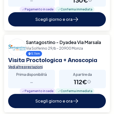
Pagamento in sede
Conferma immediata
Scegli giorno e ora
Santagostino - Dyadea Via Marsala
Via Solferino 29/b - 20900 Monza
5.1 km
Visita Proctologica + Anoscopia
Vedi altre prestazioni
Prima disponibilità
A partire da
-
112€
Pagamento in sede
Conferma immediata
Scegli giorno e ora