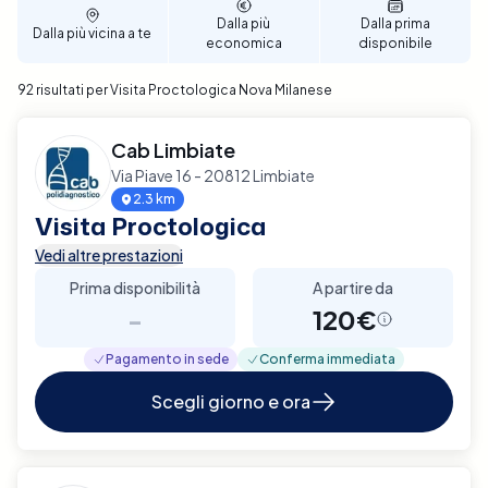
Dalla più
Dalla prima
Dalla più vicina a te
economica
disponibile
92 risultati per Visita Proctologica Nova Milanese
Cab Limbiate
Via Piave 16 - 20812 Limbiate
2.3 km
Visita Proctologica
Vedi altre prestazioni
Prima disponibilità
A partire da
-
120€
Pagamento in sede
Conferma immediata
Scegli giorno e ora