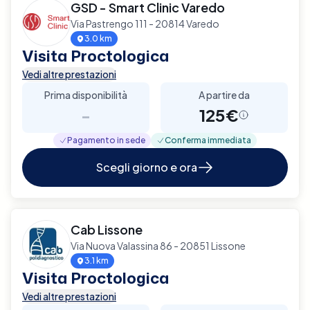
GSD - Smart Clinic Varedo
Via Pastrengo 111 - 20814 Varedo
3.0 km
Visita Proctologica
Vedi altre prestazioni
Prima disponibilità
A partire da
-
125€
Pagamento in sede
Conferma immediata
Scegli giorno e ora
Cab Lissone
Via Nuova Valassina 86 - 20851 Lissone
3.1 km
Visita Proctologica
Vedi altre prestazioni