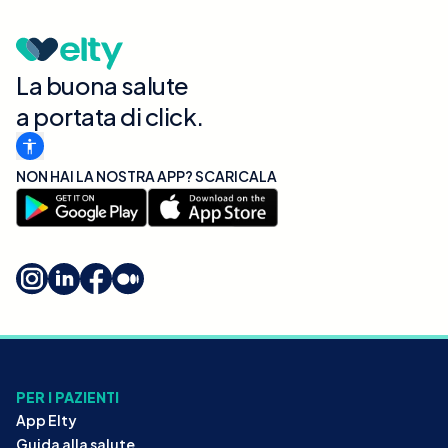
La buona salute
a portata di click.
NON HAI LA NOSTRA APP? SCARICALA
PER I PAZIENTI
App Elty
Guida alla salute