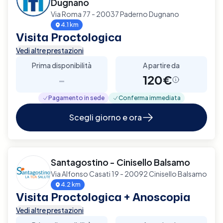
Dugnano
Via Roma 77 - 20037 Paderno Dugnano
4.1 km
Visita Proctologica
Vedi altre prestazioni
Prima disponibilità
A partire da
-
120€
Pagamento in sede
Conferma immediata
Scegli giorno e ora
Santagostino - Cinisello Balsamo
Via Alfonso Casati 19 - 20092 Cinisello Balsamo
4.2 km
Visita Proctologica + Anoscopia
Vedi altre prestazioni