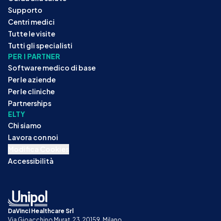
Supporto
Centri medici
Tutte le visite
Tutti gli specialisti
PER I PARTNER
Software medico di base
Per le aziende
Per le cliniche
Partnerships
ELTY
Chi siamo
Lavora con noi
Modifica Cookies
Accessibilità
DaVinci Healthcare Srl
Via Gioacchino Murat, 23, 20159, Milano