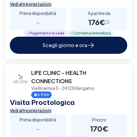
Vedi altre prestazioni
Prima disponibilità
A partire da
-
176€
Pagamento in sede
Conferma immediata
Scegli giorno e ora
LIFE CLINIC - HEALTH
CONNECTIONS
Via Briantea 5 - 24128 Bergamo
6.9 km
Visita Proctologica
Vedi altre prestazioni
Prima disponibilità
Prezzo
-
170€