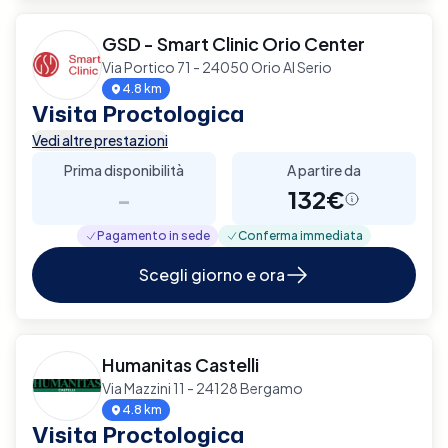
GSD - Smart Clinic Orio Center
Via Portico 71 - 24050 Orio Al Serio
4.8 km
Visita Proctologica
Vedi altre prestazioni
Prima disponibilità
A partire da
-
132€
Pagamento in sede
Conferma immediata
Scegli giorno e ora
Humanitas Castelli
Via Mazzini 11 - 24128 Bergamo
4.8 km
Visita Proctologica