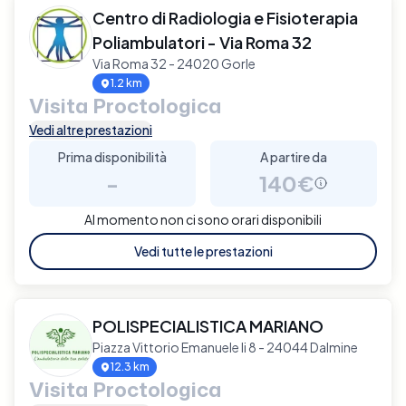
Centro di Radiologia e Fisioterapia
Poliambulatori - Via Roma 32
Via Roma 32 - 24020 Gorle
1.2 km
Visita Proctologica
Vedi altre prestazioni
Prima disponibilità
A partire da
-
140€
Al momento non ci sono orari disponibili
Vedi tutte le prestazioni
POLISPECIALISTICA MARIANO
Piazza Vittorio Emanuele Ii 8 - 24044 Dalmine
12.3 km
Visita Proctologica