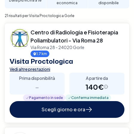
Dalla più vicina a te
economica
disponibile
21 risultati per Visita Proctologica Gorle
Centro di Radiologia e Fisioterapia
Poliambulatori - Via Roma 28
Via Roma 28 - 24020 Gorle
1.7 km
Visita Proctologica
Vedi altre prestazioni
Prima disponibilità
A partire da
-
140€
Pagamento in sede
Conferma immediata
Scegli giorno e ora