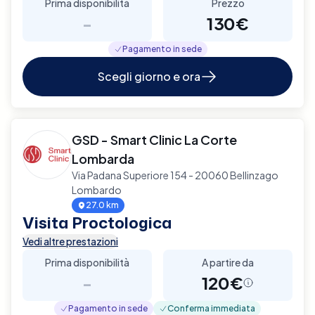
Prima disponibilità
Prezzo
-
130€
Pagamento in sede
Scegli giorno e ora
GSD - Smart Clinic La Corte
Lombarda
Via Padana Superiore 154 - 20060 Bellinzago
Lombardo
27.0 km
Visita Proctologica
Vedi altre prestazioni
Prima disponibilità
A partire da
-
120€
Pagamento in sede
Conferma immediata