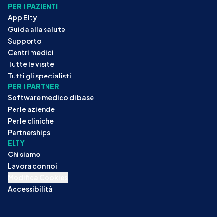
PER I PAZIENTI
App Elty
Guida alla salute
Supporto
Centri medici
Tutte le visite
Tutti gli specialisti
PER I PARTNER
Software medico di base
Per le aziende
Per le cliniche
Partnerships
ELTY
Chi siamo
Lavora con noi
Modifica Cookies
Accessibilità