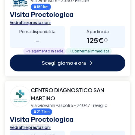
Via Gramsci 5 - 23807 Merate
18.1 km
Visita Proctologica
Vedi altre prestazioni
Prima disponibilità
A partire da
-
125€
Pagamento in sede
Conferma immediata
Scegli giorno e ora
CENTRO DIAGNOSTICO SAN
MARTINO
Via Giovanni Pascoli 5 - 24047 Treviglio
21.7 km
Visita Proctologica
Vedi altre prestazioni