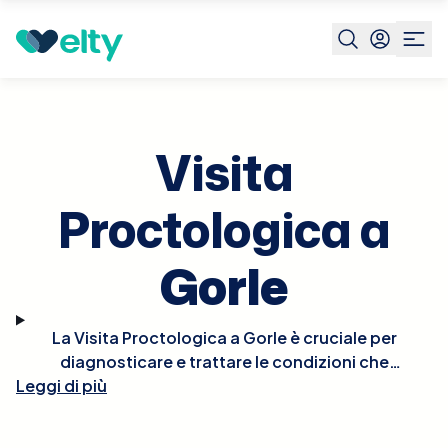
Prenota visita
Visita Proctologica
Gorle
Visita
Proctologica a
Gorle
La Visita Proctologica a Gorle è cruciale per
diagnosticare e trattare le condizioni che
Leggi di più
affliggono il retto e l'ano, come emorroidi, fissure
anali, fistole, e altre patologie proctologiche.
Durante la visita, il proctologo eseguirà un esame