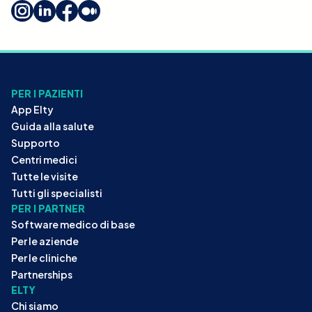
PER I PAZIENTI
App Elty
Guida alla salute
Supporto
Centri medici
Tutte le visite
Tutti gli specialisti
PER I PARTNER
Software medico di base
Per le aziende
Per le cliniche
Partnerships
ELTY
Chi siamo