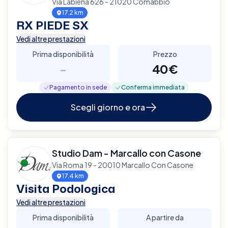
Via Labiena 626 - 21020 Comabbio
17.2 km
RX PIEDE SX
Vedi altre prestazioni
Prima disponibilità
Prezzo
-
40€
Pagamento in sede
Conferma immediata
Scegli giorno e ora
Studio Dam - Marcallo con Casone
Via Roma 19 - 20010 Marcallo Con Casone
17.4 km
Visita Podologica
Vedi altre prestazioni
Prima disponibilità
A partire da