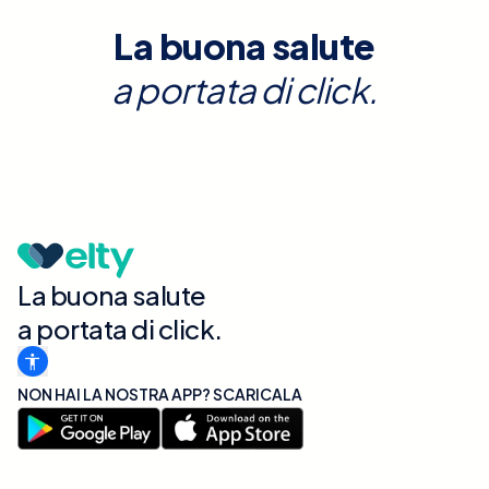
La buona salute
a portata di click.
La buona salute
a portata di click.
NON HAI LA NOSTRA APP? SCARICALA