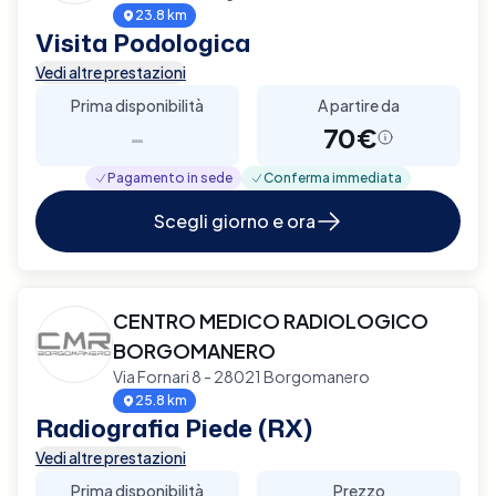
23.8 km
Visita Podologica
Vedi altre prestazioni
Prima disponibilità
A partire da
-
70€
Pagamento in sede
Conferma immediata
Scegli giorno e ora
CENTRO MEDICO RADIOLOGICO
BORGOMANERO
Via Fornari 8 - 28021 Borgomanero
25.8 km
Radiografia Piede (RX)
Vedi altre prestazioni
Prima disponibilità
Prezzo