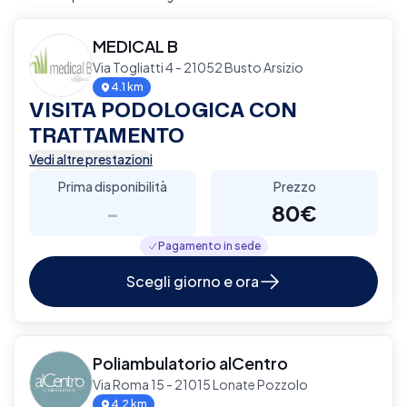
MEDICAL B
Via Togliatti 4 - 21052 Busto Arsizio
4.1 km
VISITA PODOLOGICA CON
TRATTAMENTO
Vedi altre prestazioni
Prima disponibilità
Prezzo
-
80€
Pagamento in sede
Scegli giorno e ora
Poliambulatorio alCentro
Via Roma 15 - 21015 Lonate Pozzolo
4.2 km