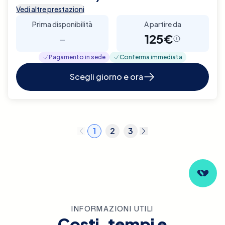
Vedi altre prestazioni
Prima disponibilità
A partire da
-
125€
Pagamento in sede
Conferma immediata
Scegli giorno e ora
1
2
3
INFORMAZIONI UTILI
Costi, tempi e