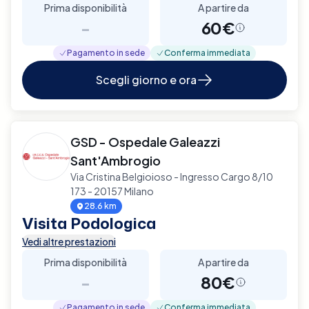
Prima disponibilità
A partire da
-
60€
Pagamento in sede
Conferma immediata
Scegli giorno e ora
GSD - Ospedale Galeazzi
Sant'Ambrogio
Via Cristina Belgioioso - Ingresso Cargo 8/10
173 - 20157 Milano
28.6 km
Visita Podologica
Vedi altre prestazioni
Prima disponibilità
A partire da
-
80€
Pagamento in sede
Conferma immediata