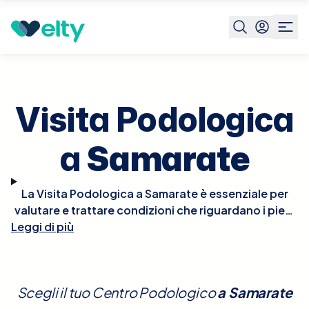
Prenota visita
Visita Podologica
Samarate
Visita Podologica
a
Samarate
La Visita Podologica a Samarate è essenziale per
valutare e trattare condizioni che riguardano i piedi
e le strutture correlate. Durante la visita, il podologo
Leggi di più
esaminerà dettagliatamente i tuoi piedi, valutando
problemi come calli, unghie incarnite, piede
diabetico, fascite plantare e altre disfunzioni
Scegli il tuo Centro Podologico
a
Samarate
biomeccaniche che possono influenzare la