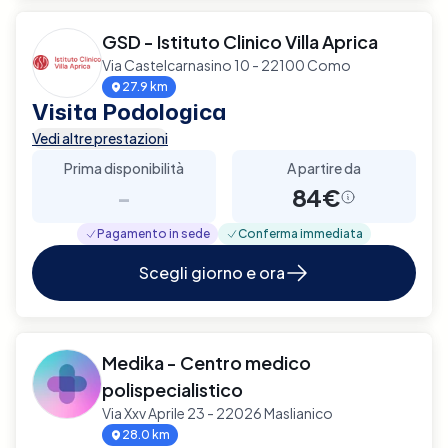
GSD - Istituto Clinico Villa Aprica
Via Castelcarnasino 10 - 22100 Como
27.9 km
Visita Podologica
Vedi altre prestazioni
Prima disponibilità
A partire da
-
84€
Pagamento in sede
Conferma immediata
Scegli giorno e ora
Medika - Centro medico
polispecialistico
Via Xxv Aprile 23 - 22026 Maslianico
28.0 km