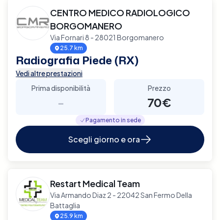
CENTRO MEDICO RADIOLOGICO
BORGOMANERO
Via Fornari 8 - 28021 Borgomanero
25.7 km
Radiografia Piede (RX)
Vedi altre prestazioni
Prima disponibilità
Prezzo
-
70€
Pagamento in sede
Scegli giorno e ora
Restart Medical Team
Via Armando Diaz 2 - 22042 San Fermo Della
Battaglia
25.9 km