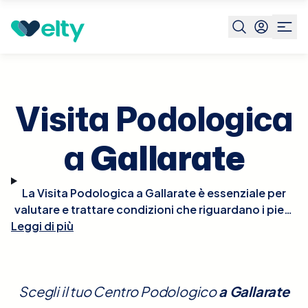
Prenota visita
Visita Podologica
Gallarate
Visita Podologica
a
Gallarate
La Visita Podologica a Gallarate è essenziale per
valutare e trattare condizioni che riguardano i piedi
e le strutture correlate. Durante la visita, il podologo
Leggi di più
esaminerà dettagliatamente i tuoi piedi, valutando
problemi come calli, unghie incarnite, piede
diabetico, fascite plantare e altre disfunzioni
Scegli il tuo Centro Podologico
a
Gallarate
biomeccaniche che possono influenzare la