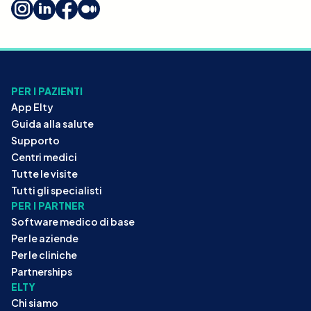
PER I PAZIENTI
App Elty
Guida alla salute
Supporto
Centri medici
Tutte le visite
Tutti gli specialisti
PER I PARTNER
Software medico di base
Per le aziende
Per le cliniche
Partnerships
ELTY
Chi siamo