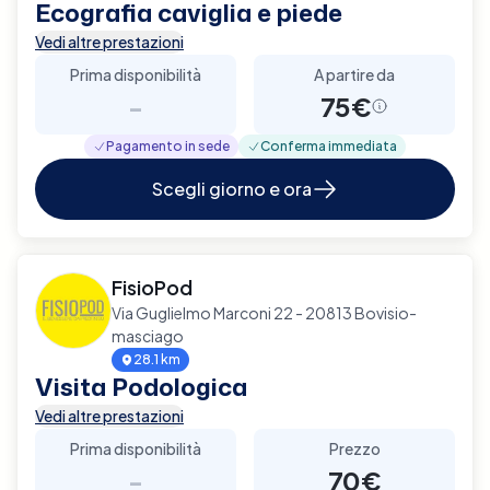
Ecografia caviglia e piede
Vedi altre prestazioni
Prima disponibilità
A partire da
-
75€
Pagamento in sede
Conferma immediata
Scegli giorno e ora
FisioPod
Via Guglielmo Marconi 22 - 20813 Bovisio-
masciago
28.1 km
Visita Podologica
Vedi altre prestazioni
Prima disponibilità
Prezzo
-
70€