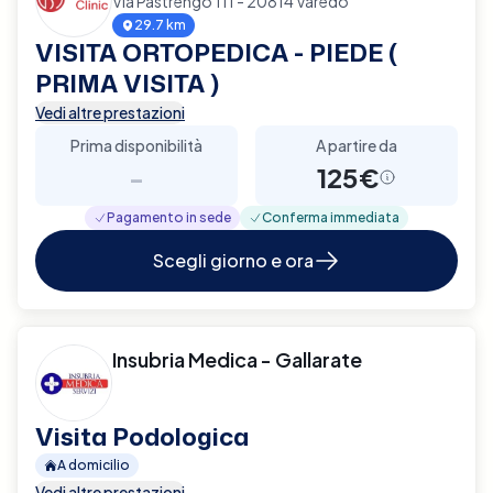
Via Pastrengo 111 - 20814 Varedo
29.7 km
VISITA ORTOPEDICA - PIEDE (
PRIMA VISITA )
Vedi altre prestazioni
Prima disponibilità
A partire da
-
125€
Pagamento in sede
Conferma immediata
Scegli giorno e ora
Insubria Medica - Gallarate
Visita Podologica
A domicilio
Vedi altre prestazioni