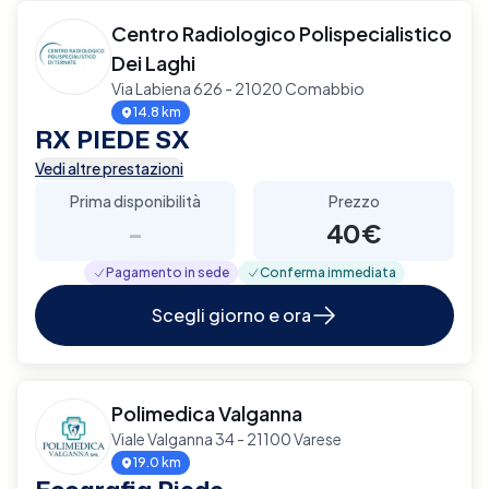
Centro Radiologico Polispecialistico
Dei Laghi
Via Labiena 626 - 21020 Comabbio
14.8 km
RX PIEDE SX
Vedi altre prestazioni
Prima disponibilità
Prezzo
-
40€
Pagamento in sede
Conferma immediata
Scegli giorno e ora
Polimedica Valganna
Viale Valganna 34 - 21100 Varese
19.0 km