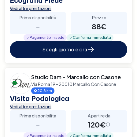
Ecografia Piede
Vedi altre prestazioni
Prima disponibilità
Prezzo
-
88€
Pagamento in sede
Conferma immediata
Scegli giorno e ora
Studio Dam - Marcallo con Casone
Via Roma 19 - 20010 Marcallo Con Casone
20.3 km
Visita Podologica
Vedi altre prestazioni
Prima disponibilità
A partire da
-
120€
Pagamento in sede
Conferma immediata