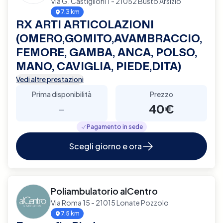
Via G. Castiglioni 1 - 21052 Busto Arsizio
7.3 km
RX ARTI ARTICOLAZIONI
(OMERO,GOMITO,AVAMBRACCIO,
FEMORE, GAMBA, ANCA, POLSO,
MANO, CAVIGLIA, PIEDE,DITA)
Vedi altre prestazioni
Prima disponibilità
Prezzo
-
40€
Pagamento in sede
Scegli giorno e ora
Poliambulatorio alCentro
Via Roma 15 - 21015 Lonate Pozzolo
7.5 km