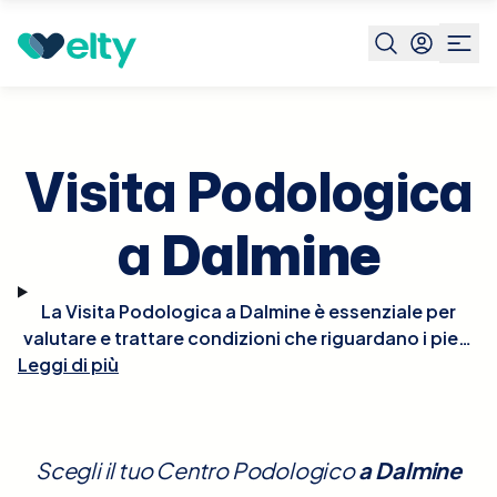
Prenota visita
Visita Podologica
Dalmine
Visita Podologica
a
Dalmine
La Visita Podologica a Dalmine è essenziale per
valutare e trattare condizioni che riguardano i piedi
e le strutture correlate. Durante la visita, il podologo
Leggi di più
esaminerà dettagliatamente i tuoi piedi, valutando
problemi come calli, unghie incarnite, piede
diabetico, fascite plantare e altre disfunzioni
Scegli il tuo Centro Podologico
a
Dalmine
biomeccaniche che possono influenzare la