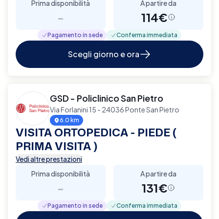
Prima disponibilità
A partire da
-
114€
Pagamento in sede
Conferma immediata
Scegli giorno e ora
GSD - Policlinico San Pietro
Via Forlanini 15 - 24036 Ponte San Pietro
6.0 km
VISITA ORTOPEDICA - PIEDE (
PRIMA VISITA )
Vedi altre prestazioni
Prima disponibilità
A partire da
-
131€
Pagamento in sede
Conferma immediata