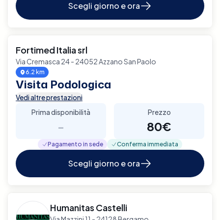
Scegli giorno e ora
Fortimed Italia srl
Via Cremasca 24 - 24052 Azzano San Paolo
6.2 km
Visita Podologica
Vedi altre prestazioni
Prima disponibilità
Prezzo
-
80€
Pagamento in sede
Conferma immediata
Scegli giorno e ora
Humanitas Castelli
Via Mazzini 11 - 24128 Bergamo