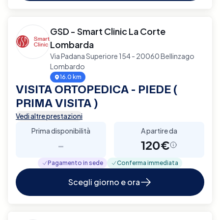
GSD - Smart Clinic La Corte
Lombarda
Via Padana Superiore 154 - 20060 Bellinzago
Lombardo
16.0 km
VISITA ORTOPEDICA - PIEDE (
PRIMA VISITA )
Vedi altre prestazioni
Prima disponibilità
A partire da
-
120€
Pagamento in sede
Conferma immediata
Scegli giorno e ora