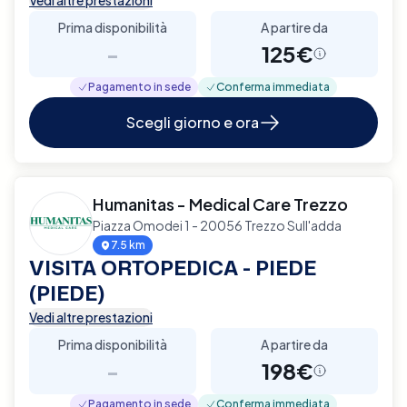
Prima disponibilità
A partire da
-
125€
Pagamento in sede
Conferma immediata
Scegli giorno e ora
Humanitas - Medical Care Trezzo
Piazza Omodei 1 - 20056 Trezzo Sull'adda
7.5 km
VISITA ORTOPEDICA - PIEDE
(PIEDE)
Vedi altre prestazioni
Prima disponibilità
A partire da
-
198€
Pagamento in sede
Conferma immediata