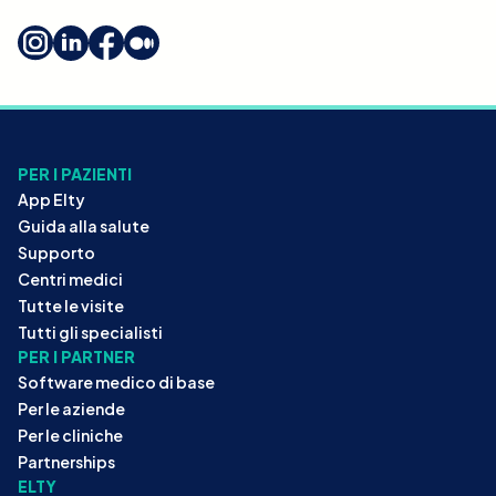
PER I PAZIENTI
App Elty
Guida alla salute
Supporto
Centri medici
Tutte le visite
Tutti gli specialisti
PER I PARTNER
Software medico di base
Per le aziende
Per le cliniche
Partnerships
ELTY