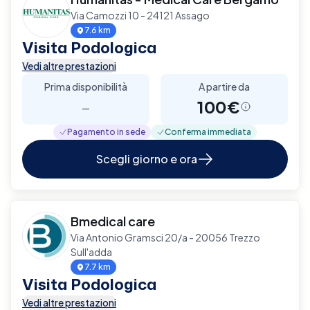
Via Camozzi 10 - 24121 Assago
7.6 km
Visita Podologica
Vedi altre prestazioni
Prima disponibilità
A partire da
-
100€
Pagamento in sede
Conferma immediata
Scegli giorno e ora
Bmedical care
Via Antonio Gramsci 20/a - 20056 Trezzo
Sull'adda
7.7 km
Visita Podologica
Vedi altre prestazioni