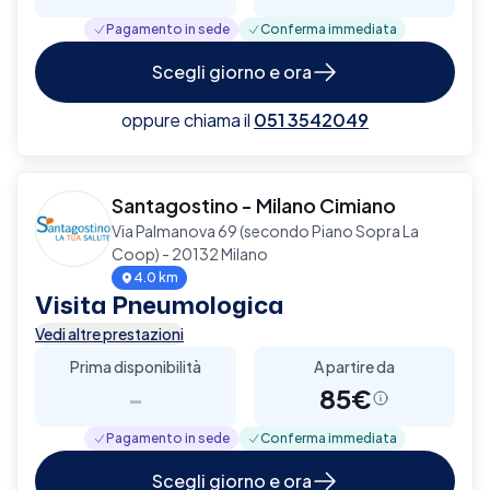
Pagamento in sede
Conferma immediata
Scegli giorno e ora
oppure chiama il
051 3542049
Santagostino - Milano Cimiano
Via Palmanova 69 (secondo Piano Sopra La
Coop) - 20132 Milano
4.0 km
Visita Pneumologica
Vedi altre prestazioni
Prima disponibilità
A partire da
-
85€
Pagamento in sede
Conferma immediata
Scegli giorno e ora