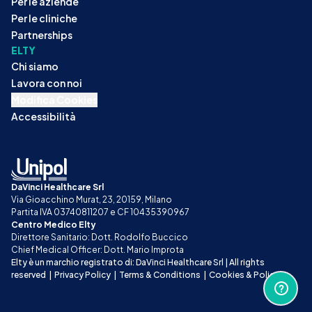
Per le aziende
Per le cliniche
Partnerships
ELTY
Chi siamo
Lavora con noi
Modifica Cookies
Accessibilità
DaVinci Healthcare Srl
Via Gioacchino Murat, 23, 20159, Milano
Partita IVA 03740811207 e CF 10435390967
Centro Medico Elty
Direttore Sanitario: Dott. Rodolfo Buccico
Chief Medical Officer: Dott. Mario Improta
Elty è un marchio registrato di: DaVinci Healthcare Srl | All rights 
reserved
|
Privacy Policy
|
Terms & Conditions
|
Cookies & Policy