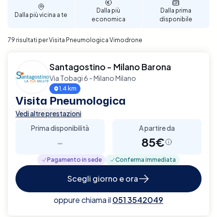
Dalla più
Dalla prima
Dalla più vicina a te
economica
disponibile
79 risultati per Visita Pneumologica Vimodrone
Santagostino - Milano Barona
Via Tobagi 6 - Milano Milano
1.4 km
Visita Pneumologica
Vedi altre prestazioni
Prima disponibilità
A partire da
-
85€
Pagamento in sede
Conferma immediata
Scegli giorno e ora
oppure chiama il
051 3542049