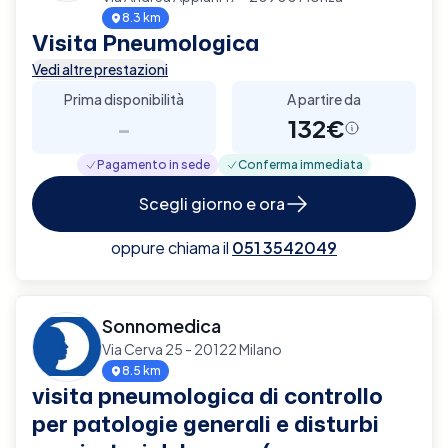
8.3 km
Visita Pneumologica
Vedi altre prestazioni
Prima disponibilità
A partire da
-
132€
Pagamento in sede
Conferma immediata
Scegli giorno e ora
oppure chiama il
051 3542049
Sonnomedica
Via Cerva 25 - 20122 Milano
8.5 km
visita pneumologica di controllo
per patologie generali e disturbi