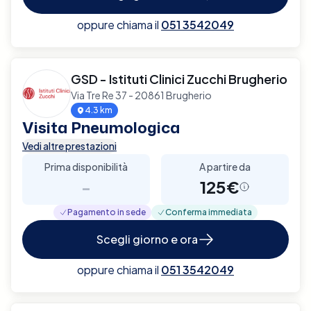
oppure chiama il
051 3542049
GSD - Istituti Clinici Zucchi Brugherio
Via Tre Re 37 - 20861 Brugherio
4.3 km
Visita Pneumologica
Vedi altre prestazioni
Prima disponibilità
A partire da
-
125€
Pagamento in sede
Conferma immediata
Scegli giorno e ora
oppure chiama il
051 3542049