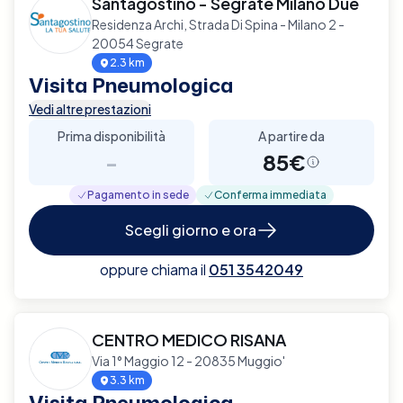
Santagostino - Segrate Milano Due
Residenza Archi, Strada Di Spina - Milano 2 -
20054 Segrate
2.3 km
Visita Pneumologica
Vedi altre prestazioni
Prima disponibilità
A partire da
-
85€
Pagamento in sede
Conferma immediata
Scegli giorno e ora
oppure chiama il
051 3542049
CENTRO MEDICO RISANA
Via 1° Maggio 12 - 20835 Muggio'
3.3 km
Visita Pneumologica