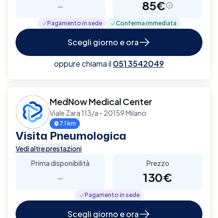
-
85€
Pagamento in sede
Conferma immediata
Scegli giorno e ora
oppure chiama il
051 3542049
MedNow Medical Center
Viale Zara 113/a - 20159 Milano
7.1 km
Visita Pneumologica
Vedi altre prestazioni
Prima disponibilità
Prezzo
-
130€
Pagamento in sede
Scegli giorno e ora