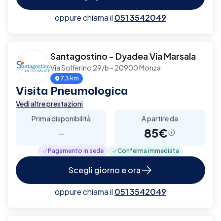
oppure chiama il
051 3542049
Santagostino - Dyadea Via Marsala
Via Solferino 29/b - 20900 Monza
7.3 km
Visita Pneumologica
Vedi altre prestazioni
Prima disponibilità
A partire da
-
85€
Pagamento in sede
Conferma immediata
Scegli giorno e ora
oppure chiama il
051 3542049