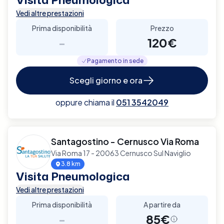
Vedi altre prestazioni
Prima disponibilità
Prezzo
-
120€
Pagamento in sede
Scegli giorno e ora
oppure chiama il
051 3542049
Santagostino - Cernusco Via Roma
Via Roma 17 - 20063 Cernusco Sul Naviglio
3.8 km
Visita Pneumologica
Vedi altre prestazioni
Prima disponibilità
A partire da
-
85€