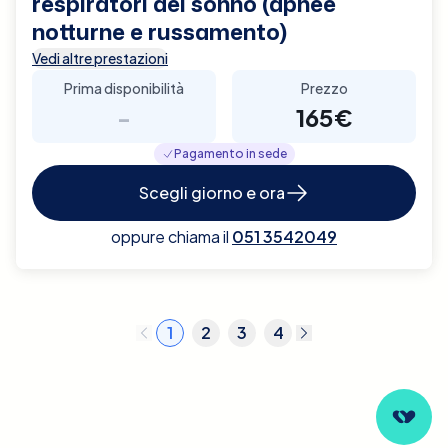
respiratori del sonno (apnee
notturne e russamento)
Vedi altre prestazioni
Prima disponibilità
Prezzo
-
165€
Pagamento in sede
Scegli giorno e ora
oppure chiama il
051 3542049
1
2
3
4