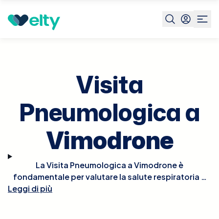
Prenota visita
Visita Pneumologica
Vimodrone
Visita
Pneumologica a
Vimodrone
La Visita Pneumologica a Vimodrone è
fondamentale per valutare la salute respiratoria e
Leggi di più
diagnosticare, monitorare e trattare disturbi
polmonari e delle vie respiratorie. Durante la visita, il
pneumologo esaminerà la tua storia clinica,