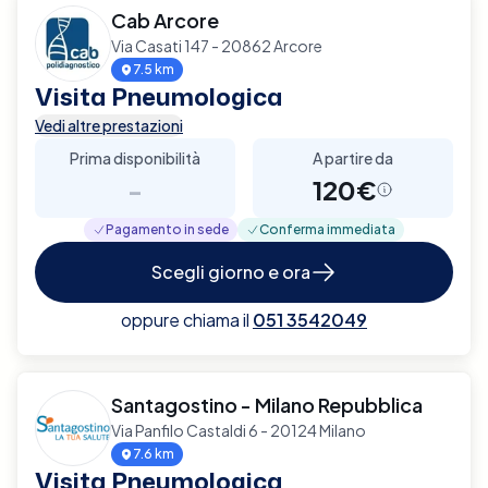
Cab Arcore
Via Casati 147 - 20862 Arcore
7.5 km
Visita Pneumologica
Vedi altre prestazioni
Prima disponibilità
A partire da
-
120€
Pagamento in sede
Conferma immediata
Scegli giorno e ora
oppure chiama il
051 3542049
Santagostino - Milano Repubblica
Via Panfilo Castaldi 6 - 20124 Milano
7.6 km
Visita Pneumologica