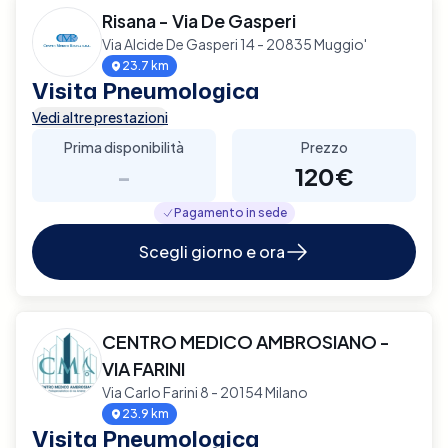
Risana - Via De Gasperi
Via Alcide De Gasperi 14 - 20835 Muggio'
23.7 km
Visita Pneumologica
Vedi altre prestazioni
Prima disponibilità
Prezzo
-
120€
Pagamento in sede
Scegli giorno e ora
CENTRO MEDICO AMBROSIANO -
VIA FARINI
Via Carlo Farini 8 - 20154 Milano
23.9 km
Visita Pneumologica