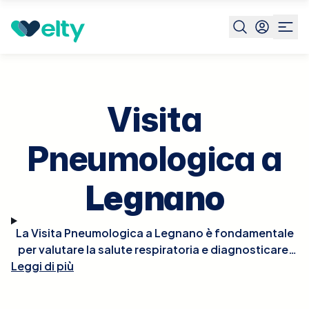
Prenota visita
Visita Pneumologica
Legnano
Visita
Pneumologica a
Legnano
La Visita Pneumologica a Legnano è fondamentale
per valutare la salute respiratoria e diagnosticare,
Leggi di più
monitorare e trattare disturbi polmonari e delle vie
respiratorie. Durante la visita, il pneumologo
esaminerà la tua storia clinica, eseguirà un esame