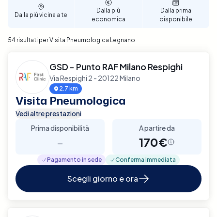
Dalla più
Dalla prima
Dalla più vicina a te
economica
disponibile
54 risultati per Visita Pneumologica Legnano
GSD - Punto RAF Milano Respighi
Via Respighi 2 - 20122 Milano
2.7 km
Visita Pneumologica
Vedi altre prestazioni
Prima disponibilità
A partire da
-
170€
Pagamento in sede
Conferma immediata
Scegli giorno e ora