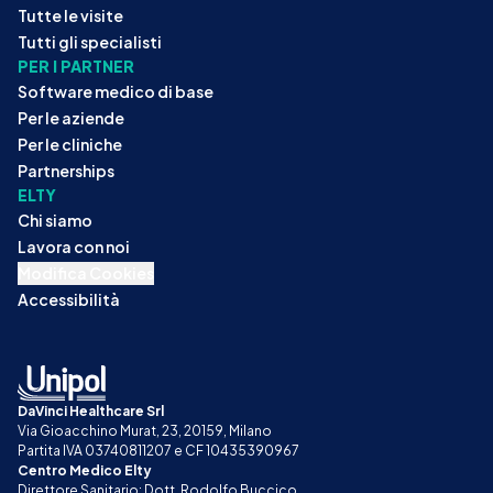
Tutte le visite
Tutti gli specialisti
PER I PARTNER
Software medico di base
Per le aziende
Per le cliniche
Partnerships
ELTY
Chi siamo
Lavora con noi
Modifica Cookies
Accessibilità
DaVinci Healthcare Srl
Via Gioacchino Murat, 23, 20159, Milano
Partita IVA 03740811207 e CF 10435390967
Centro Medico Elty
Direttore Sanitario: Dott. Rodolfo Buccico