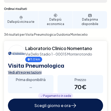
adattano alle tue esigenze. Prenota ora per
garantire un'accurata valutazione della tua salute
Sono stati trovati 34 risultati
Ordina i risultati
respiratoria a Guidonia Montecelio.
Dalla più
Dalla prima
Dalla più vicina a te
economica
disponibile
34 risultati per Visita Pneumologica Guidonia Montecelio
Laboratorio Clinico Nomentano
Via Dello Stadio 1 - 00015 Monterotondo
11.0 km
Visita Pneumologica
Vedi altre prestazioni
Prima disponibilità
Prezzo
-
70€
Pagamento in sede
Scegli giorno e ora