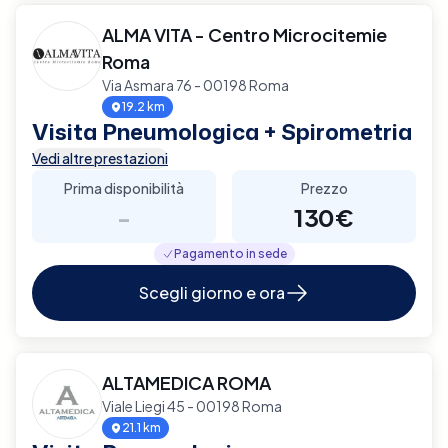
ALMA VITA - Centro Microcitemie
Roma
Via Asmara 76 - 00198 Roma
19.2 km
Visita Pneumologica + Spirometria
Vedi altre prestazioni
Prima disponibilità
Prezzo
-
130€
Pagamento in sede
Scegli giorno e ora
ALTAMEDICA ROMA
Viale Liegi 45 - 00198 Roma
21.1 km