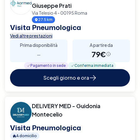
Giuseppe Prati
Via Telesio 4 - 00195 Roma
27.5 km
Visita Pneumologica
Vedi altre prestazioni
Prima disponibilità
A partire da
-
79€
Pagamento in sede
Conferma immediata
Scegli giorno e ora
DELIVERY MED - Guidonia
Montecelio
Visita Pneumologica
A domicilio