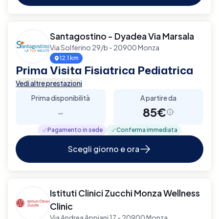
Santagostino - Dyadea Via Marsala
Via Solferino 29/b - 20900 Monza
12.1 km
Prima Visita Fisiatrica Pediatrica
Vedi altre prestazioni
Prima disponibilità
A partire da
-
85€
Pagamento in sede
Conferma immediata
Scegli giorno e ora
Istituti Clinici Zucchi Monza Wellness
Clinic
Via Andrea Appiani 17 - 20900 Monza