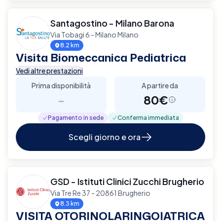
Santagostino - Milano Barona
Via Tobagi 6 - Milano Milano
8.2 km
Visita Biomeccanica Pediatrica
Vedi altre prestazioni
Prima disponibilità
A partire da
-
80€
Pagamento in sede
Conferma immediata
Scegli giorno e ora
GSD - Istituti Clinici Zucchi Brugherio
Via Tre Re 37 - 20861 Brugherio
8.3 km
VISITA OTORINOLARINGOIATRICA