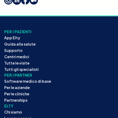
PER I PAZIENTI
App Elty
Guida alla salute
Supporto
Centri medici
Tutte le visite
Tutti gli specialisti
PER I PARTNER
Software medico di base
Per le aziende
Per le cliniche
Partnerships
ELTY
Chi siamo