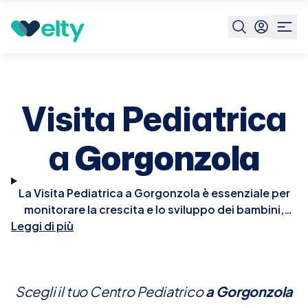
Prenota visita
Visita Pediatrica
Gorgonzola
Visita Pediatrica
a
Gorgonzola
La Visita Pediatrica a Gorgonzola è essenziale per
monitorare la crescita e lo sviluppo dei bambini,
Leggi di più
nonché per la prevenzione e il trattamento di
eventuali patologie. Durante la visita, il pediatra
effettuerà un controllo completo che include la
valutazione della crescita fisica, dello sviluppo
Scegli il tuo Centro Pediatrico
a
Gorgonzola
neurologico e comportamentale, e del benessere