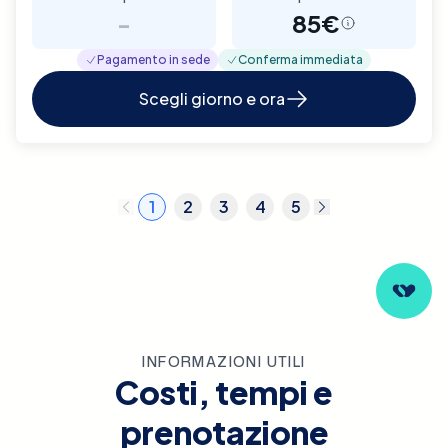
-
85€
Pagamento in sede
Conferma immediata
Scegli giorno e ora
1
2
3
4
5
INFORMAZIONI UTILI
Costi, tempi e
prenotazione