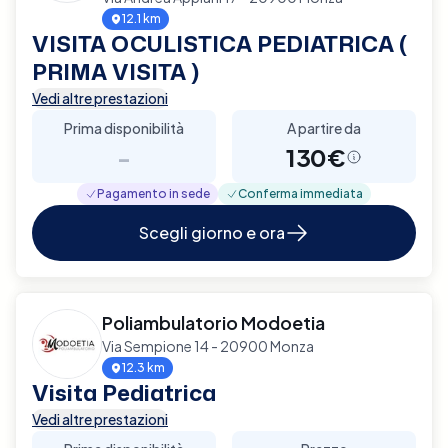
12.1 km
VISITA OCULISTICA PEDIATRICA (
PRIMA VISITA )
Vedi altre prestazioni
Prima disponibilità
A partire da
-
130€
Pagamento in sede
Conferma immediata
Scegli giorno e ora
Poliambulatorio Modoetia
Via Sempione 14 - 20900 Monza
12.3 km
Visita Pediatrica
Vedi altre prestazioni