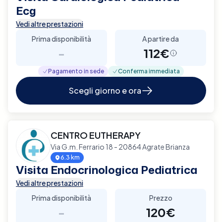
Ecg
Vedi altre prestazioni
Prima disponibilità
A partire da
-
112€
Pagamento in sede
Conferma immediata
Scegli giorno e ora
CENTRO EUTHERAPY
Via G.m. Ferrario 18 - 20864 Agrate Brianza
6.3 km
Visita Endocrinologica Pediatrica
Vedi altre prestazioni
Prima disponibilità
Prezzo
-
120€