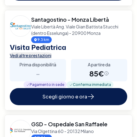
Santagostino - Monza Libertà
Viale Libertà Ang. Viale Gian Battista Stucchi
(dentro Esselunga) - 20900 Monza
9.3 km
Visita Pediatrica
Vedi altre prestazioni
Prima disponibilità
A partire da
-
85€
Pagamento in sede
Conferma immediata
Scegli giorno e ora
GSD - Ospedale San Raffaele
Via Olgettina 60 - 20132 Milano