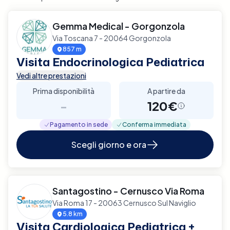
Gemma Medical - Gorgonzola
Via Toscana 7 - 20064 Gorgonzola
857 m
Visita Endocrinologica Pediatrica
Vedi altre prestazioni
Prima disponibilità
A partire da
-
120€
Pagamento in sede
Conferma immediata
Scegli giorno e ora
Santagostino - Cernusco Via Roma
Via Roma 17 - 20063 Cernusco Sul Naviglio
5.8 km
Visita Cardiologica Pediatrica +