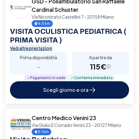
GSD - Poliambulatorio San Raffaele
Cardinal Schuster
Via Nicostrato Castellini 7 - 20158 Milano
4.5 km
VISITA OCULISTICA PEDIATRICA (
PRIMA VISITA )
Vedi altre prestazioni
Prima disponibilità
A partire da
-
115€
Pagamento in sede
Conferma immediata
Scegli giorno e ora
Centro Medico Venini 23
Via Giulio E Corrado Venini 23 - 20127 Milano
5.1 km