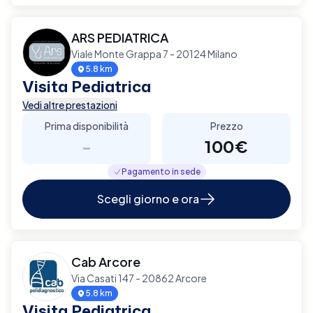
ARS PEDIATRICA
Viale Monte Grappa 7 - 20124 Milano
5.8 km
Visita Pediatrica
Vedi altre prestazioni
Prima disponibilità
Prezzo
-
100€
Pagamento in sede
Scegli giorno e ora
Cab Arcore
Via Casati 147 - 20862 Arcore
5.8 km
Visita Pediatrica