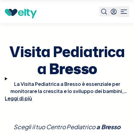
Prenota visita
Visita Pediatrica
Bresso
Visita Pediatrica
a
Bresso
La Visita Pediatrica a Bresso è essenziale per
monitorare la crescita e lo sviluppo dei bambini,
Leggi di più
nonché per la prevenzione e il trattamento di
eventuali patologie. Durante la visita, il pediatra
effettuerà un controllo completo che include la
valutazione della crescita fisica, dello sviluppo
Scegli il tuo Centro Pediatrico
a
Bresso
neurologico e comportamentale, e del benessere