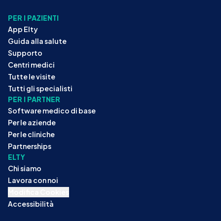
PER I PAZIENTI
App Elty
Guida alla salute
Supporto
Centri medici
Tutte le visite
Tutti gli specialisti
PER I PARTNER
Software medico di base
Per le aziende
Per le cliniche
Partnerships
ELTY
Chi siamo
Lavora con noi
Modifica Cookies
Accessibilità