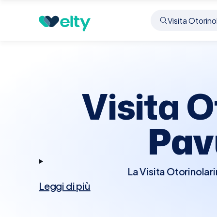
Prenota visita
Visita Otorinolaringoiatrica
Pavul
Visita O
Pav
La Visita Otorinolar
Leggi di più
trattare patologie che 
eseguirà un esame a
dell'orecchio interno c