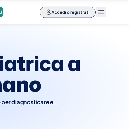
Accedi o registrati
iatrica a
nano
e per diagnosticare e
a, l'otorinolaringoiatra
udere l'osservazione
le cavità nasali e della