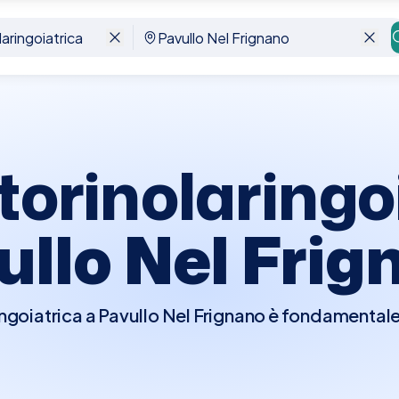
lo Nel Frignano
torinolaringo
ullo Nel Frig
ingoiatrica a Pavullo Nel Frignano è fondamental
riguardano orecchie, naso e gola. Durante la visit
pprofondito delle aree interessate, che può incl
on un otoscopio, test dell'udito, e l'ispezione del