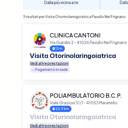
Dalla più vicina a te
Dall
3 risultati per Visita Otorinolaringoiatrica Pavullo Nel Frignano
CLINICA CANTONI
Via Giardini 2 - 41026 Pavullo Nel Frignano
13 m
Visita Otorinolaringoiatrica
Vedi altre prestazioni
Pagamento in sede
POLIAMBULATORIO B.C.P.
Viale Graziosi 31/1 - 41053 Maranello
20.9 km
Visita Otorinolaringoiatrica
Vedi altre prestazioni