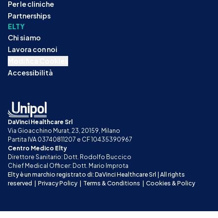
Per le cliniche
Partnerships
ELTY
Chi siamo
Lavora con noi
Modifica Cookies
Accessibilità
DaVinci Healthcare Srl
Via Gioacchino Murat, 23, 20159, Milano
Partita IVA 03740811207 e CF 10435390967
Centro Medico Elty
Direttore Sanitario: Dott. Rodolfo Buccico
Chief Medical Officer: Dott. Mario Improta
Elty è un marchio registrato di: DaVinci Healthcare Srl | All rights 
reserved
|
Privacy Policy
|
Terms & Conditions
|
Cookies & Policy