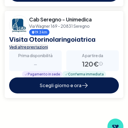
Cab Seregno - Unimedica
Via Wagner 169 - 20831 Seregno
19.3 km
Visita Otorinolaringoiatrica
Vedi altre prestazioni
Prima disponibilità
A partire da
-
120€
Pagamento in sede
Conferma immediata
Scegli giorno e ora