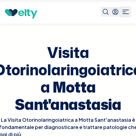
Prenota visita
Visita Otorinolaringoiatrica
Motta
Sant'anastas
Visita
Otorinolaringoiatric
a
Motta
Sant'anastasia
La Visita Otorinolaringoiatrica a Motta Sant'anastasia è
fondamentale per diagnosticare e trattare patologie ch
ggi di più
riguardano orecchie, naso e gola. Durante la visita,