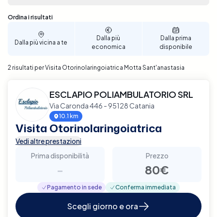
Sono stati trovati 2 risultati
Ordina i risultati
Dalla più
Dalla prima
Dalla più vicina a te
economica
disponibile
2 risultati per Visita Otorinolaringoiatrica Motta Sant'anastasia
ESCLAPIO POLIAMBULATORIO SRL
Via Caronda 446 - 95128 Catania
10.1 km
Visita Otorinolaringoiatrica
Vedi altre prestazioni
Prima disponibilità
Prezzo
-
80€
Pagamento in sede
Conferma immediata
Scegli giorno e ora